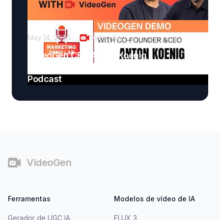
May 14, 2026
Video Gen
VideoGen CEO Anton Koenig
interviewed on Marketing Demo Lab
Podcast
Rodapé
VideoGen
Ferramentas
Modelos de vídeo de IA
Gerador de UGC IA
FLUX 3