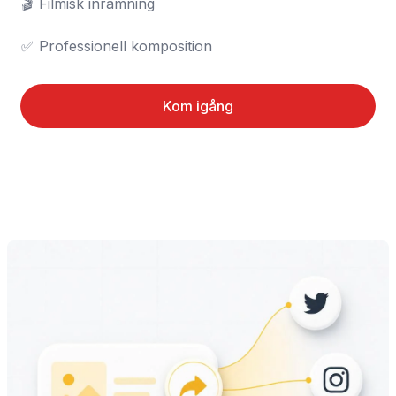
🎬	Filmisk inramning

✅	Professionell komposition
Kom igång