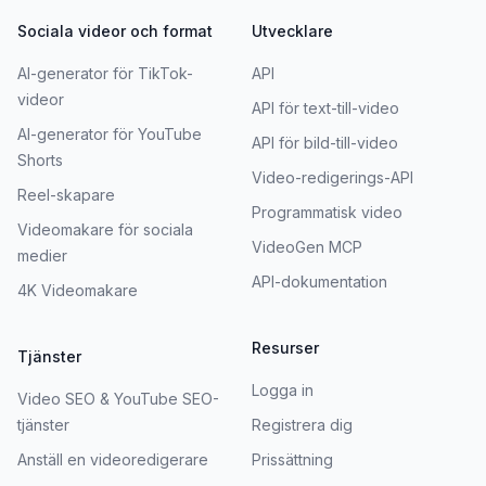
Sociala videor och format
Utvecklare
AI-generator för TikTok-
API
videor
API för text-till-video
AI-generator för YouTube
API för bild-till-video
Shorts
Video-redigerings-API
Reel-skapare
Programmatisk video
Videomakare för sociala
VideoGen MCP
medier
API-dokumentation
4K Videomakare
Resurser
Tjänster
Logga in
Video SEO & YouTube SEO-
tjänster
Registrera dig
Anställ en videoredigerare
Prissättning