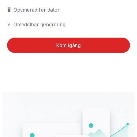
🖥️	Optimerad för dator

⚡	Omedelbar generering
Kom igång