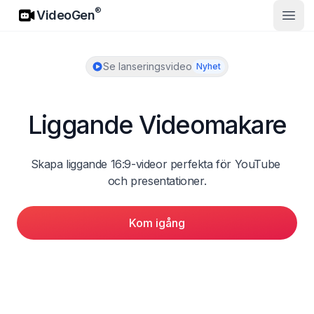
VideoGen
®
VideoGen
Öppn
Se lanseringsvideo
Nyhet
Liggande Videomakare
Skapa liggande 16:9-videor perfekta för YouTube 
och presentationer.
Kom igång