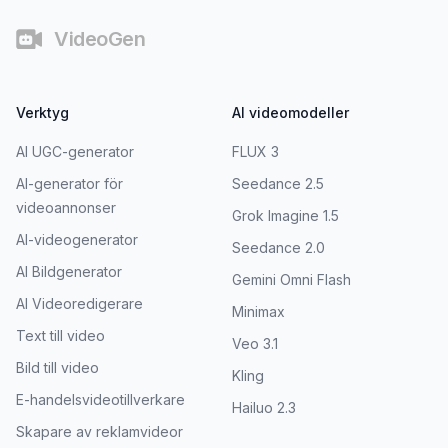
VideoGen
Verktyg
AI videomodeller
AI UGC-generator
FLUX 3
AI-generator för
Seedance 2.5
videoannonser
Grok Imagine 1.5
AI-videogenerator
Seedance 2.0
AI Bildgenerator
Gemini Omni Flash
AI Videoredigerare
Minimax
Text till video
Veo 3.1
Bild till video
Kling
E-handelsvideotillverkare
Hailuo 2.3
Skapare av reklamvideor