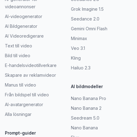
videoannonser
Grok Imagine 1.5
AI-videogenerator
Seedance 2.0
AI Bildgenerator
Gemini Omni Flash
AI Videoredigerare
Minimax
Text till video
Veo 3.1
Bild till video
Kling
E-handelsvideotillverkare
Hailuo 2.3
Skapare av reklamvideor
Manus till video
AI bildmodeller
Från bildspel till video
Nano Banana Pro
AI-avatargenerator
Nano Banana 2
Alla lösningar
Seedream 5.0
Nano Banana
Prompt-guider