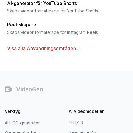
AI-generator för YouTube Shorts
Skapa videor formaterade för YouTube Shorts
Reel-skapare
Skapa videor formaterade för Instagram Reels
Visa alla
Användningsområden
...
Sidfot
VideoGen
Verktyg
AI videomodeller
AI UGC-generator
FLUX 3
AI-generator för
Seedance 2.5