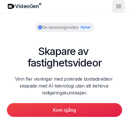
VideoGen
®
VideoGen
Öppn
Se lanseringsvideo
Nyhet
Skapare av 
fastighetsvideor
Vinn fler visningar med polerade bostadsvideor 
skapade med AI-teknologi utan att behöva 
redigeringskunskaper.
Kom igång