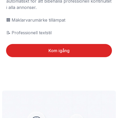
automatiskt för att bibehålla professionell kontinuitet 
i alla annonser.

🏢	Mäklarvarumärke tillämpat

📝	Professionell textstil
Kom igång