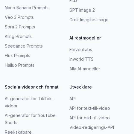
Flux
Nano Banana Prompts
GPT Image 2
Veo 3 Prompts
Grok Imagine Image
Sora 2 Prompts
Kling Prompts
AI röstmodeller
Seedance Prompts
ElevenLabs
Flux Prompts
Inworld TTS
Hailuo Prompts
Alla AI-modeller
Sociala videor och format
Utvecklare
AI-generator för TikTok-
API
videor
API för text-till-video
AI-generator för YouTube
API för bild-till-video
Shorts
Video-redigerings-API
Reel-skapare