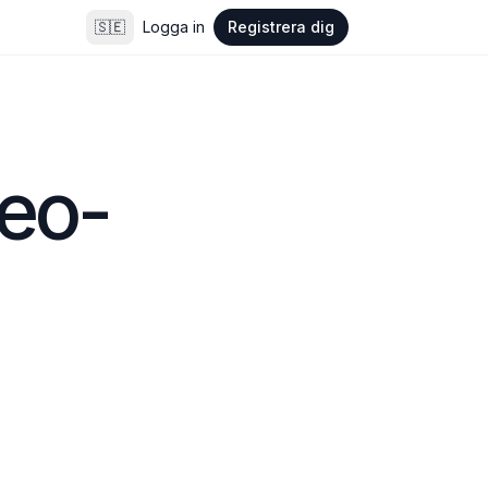
🇸🇪
Logga in
Registrera dig
deo-