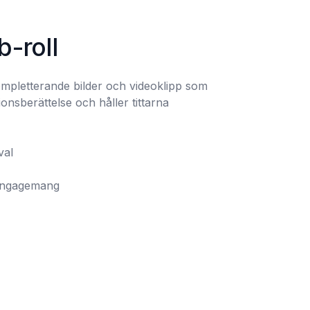
b-roll
ompletterande bilder och videoklipp som 
onsberättelse och håller tittarna 
t engagemang