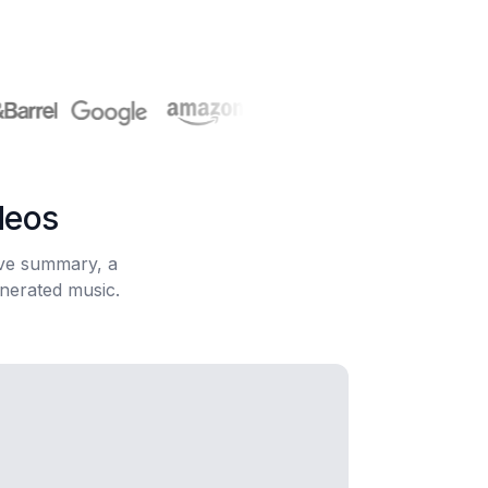
deos
ive summary, a
enerated music.