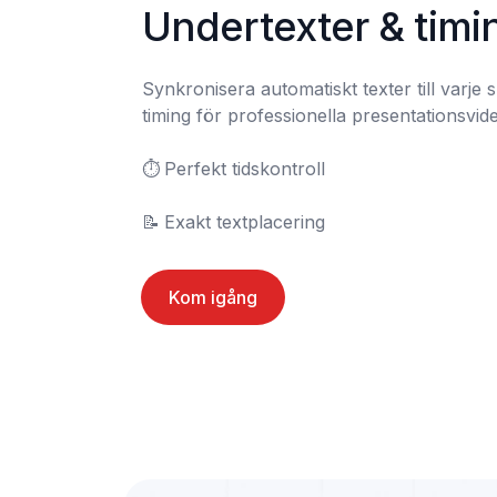
Undertexter & timi
Synkronisera automatiskt texter till varje s
timing för professionella presentationsvide
⏱️	Perfekt tidskontroll

📝	Exakt textplacering
Kom igång