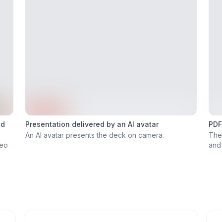
ed
Presentation delivered by an AI avatar
PDF
An AI avatar presents the deck on camera.
The
deo
and 