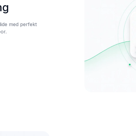
ng
lide med perfekt 
or.
