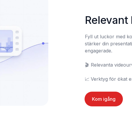
Relevant 
Fyll ut luckor med k
stärker din presentati
engagerade.

🎬	Relevanta videourval

📈	Verktyg för öka
Kom igång