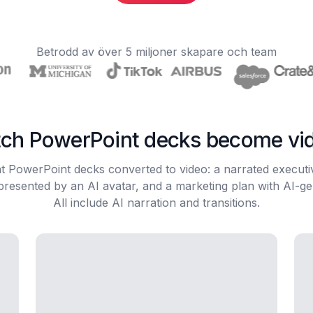
Betrodd av över 5 miljoner skapare och team
ch PowerPoint decks become vi
nt PowerPoint decks converted to video: a narrated execut
presented by an AI avatar, and a marketing plan with AI-g
All include AI narration and transitions.