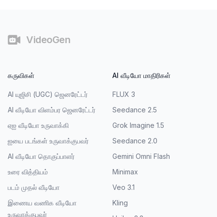
கீழ்காணிப்பு
VideoGen
கருவிகள்
AI வீடியோ மாதிரிகள்
AI யுஜிசி (UGC) ஜெனரேட்டர்
FLUX 3
AI வீடியோ விளம்பர ஜெனரேட்டர்
Seedance 2.5
ஏஐ வீடியோ உருவாக்கி
Grok Imagine 1.5
ஐயை படங்கள் உருவாக்குபவர்
Seedance 2.0
AI வீடியோ தொகுப்பாளர்
Gemini Omni Flash
உரை வித்தியம்
Minimax
படம் முதல் வீடியோ
Veo 3.1
இணைய வணிக வீடியோ
Kling
உருவாக்குபவர்