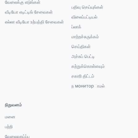
வேலைக்கு எடுங்கள்
பதிவு செய்யுங்கள்
வீடியோ எடிட்டிங் சேவைகள்
விலைப்பட்டியல்
எல்லா வீடியோ உற்பத்தி சேவைகள்
ப்லாக்
மாற்றச்சுருக்கம்
செய்திகள்
அச்சுப் பெட்டி
கற்றுக்கொள்ளவும்
சகாரி திட்டம்
ந мониторாமல்
நிறுவனம்
மனை
பற்றி
வேலைவாய்ப்பு