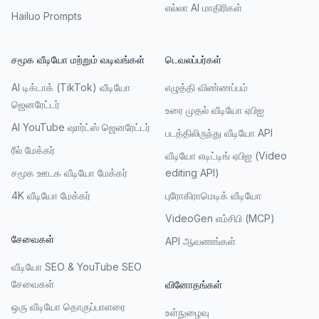
எல்லா AI மாதிரிகள்
Hailuo Prompts
சமூக வீடியோ மற்றும் வடிவங்கள்
டெவலப்பர்கள்
AI டிக்டாக் (TikTok) வீடியோ
எழுத்தி விண்ணப்பம்
ஜெனரேட்டர்
உரை முதல் வீடியோ ஏபிஐ
AI YouTube ஷார்ட்ஸ் ஜெனரேட்டர்
படத்திலிருந்து வீடியோ API
ரீல் மேக்கர்
வீடியோ எடிட்டிங் ஏபிஐ (Video
சமூக ஊடக வீடியோ மேக்கர்
editing API)
4K வீடியோ மேக்கர்
புரோகிராமெடிக் வீடியோ
VideoGen எம்சிபி (MCP)
சேவைகள்
API ஆவணங்கள்
வீடியோ SEO & YouTube SEO
சேவைகள்
வினோதங்கள்
ஒரு வீடியோ தொகுப்பாளரை
உள்நுழைவு