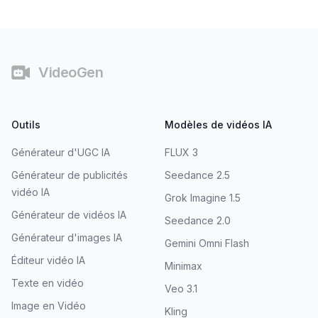
Pied de page
VideoGen
Outils
Modèles de vidéos IA
Générateur d'UGC IA
FLUX 3
Générateur de publicités
Seedance 2.5
vidéo IA
Grok Imagine 1.5
Générateur de vidéos IA
Seedance 2.0
Générateur d'images IA
Gemini Omni Flash
Éditeur vidéo IA
Minimax
Texte en vidéo
Veo 3.1
Image en Vidéo
Kling