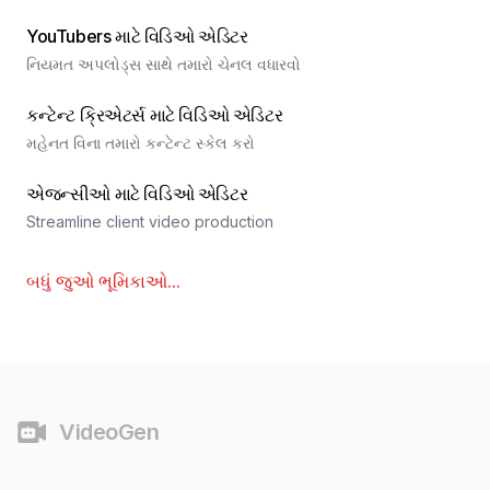
YouTubers માટે વિડિઓ એડિટર
નિયમત અપલોડ્સ સાથે તમારો ચેનલ વધારવો
કન્ટેન્ટ ક્રિએટર્સ માટે વિડિઓ એડિટર
મહેનત વિના તમારો કન્ટેન્ટ સ્કેલ કરો
એજન્સીઓ માટે વિડિઓ એડિટર
Streamline client video production
બધું જુઓ
ભૂમિકાઓ
...
ફૂટર
VideoGen