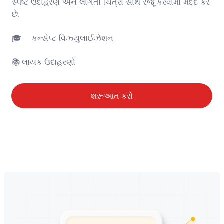
સ્પષ્ટ ઉદાહરણ અને લાગતાં ચિત્રો સાથે રજૂ કરવામાં મદદ કરે 
છે. 

🎓	કન્સેપ્ટ વિઝ્યુલાઈઝેશન

📚	લાયક ઉદાહરણો
શરૂઆત કરો