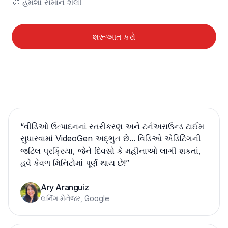
🎨	હંમેશા સમાન શૈલી
શરૂઆત કરો
“
વીડિઓ ઉત્પાદનનાં સ્તરીકરણ અને ટર્નઅરાઉન્ડ ટાઈમ
સુધારવામાં VideoGen અદ્ભુત છે... વિડિઓ એડિટિંગની
જટિલ પ્રક્રિયા, જેને દિવસો કે મહીનાઓ લાગી શકતાં,
હવે કેવળ મિનિટોમાં પૂર્ણ થાય છે!
”
Ary Aranguiz
લર્નિંગ મેનેજર, Google