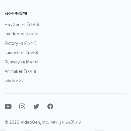
સરખામણીઓ
HeyGen ના વિકલ્પો
InVideo ના વિકલ્પો
Pictory ના વિકલ્પો
Lumen5 ના વિકલ્પો
Runway ના વિકલ્પો
Animaker વિકલ્પો
બધા વિકલ્પો
યુટ્યુબ
ઇન્સ્ટાગ્રામ
ટ્વિટર
ફેસબુક
© 2026 VideoGen, Inc.. બધા હક સંરક્ષિત છે.