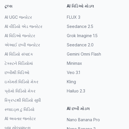
ટૂલ્સ
AI વિડિઓ મોડલ
AI UGC જનરેટર
FLUX 3
AI વીડિયો એડ જનરેટર
Seedance 2.5
AI વિડિઓ જનરેટર
Grok Imagine 1.5
એઆઈ છબી જનરેટર
Seedance 2.0
AI વિડિયો સંપાદક
Gemini Omni Flash
ટેક્સ્ટને વિડિયોમાં
Minimax
છબીથી વિડિઓ
Veo 3.1
ઇકોમર્સ વિડિયો મેકર
Kling
પ્રોમો વિડિયો મેકર
Hailuo 2.3
સ્ક્રિપ્ટથી વિડિયો સુધી
AI છબી મોડલ
સ્લાઇડ્સ ટુ વિડિયો
AI અવતાર જનરેટર
Nano Banana Pro
બધા સોલ્યુશન્સ
Nano Banana 2