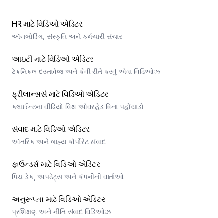
HR માટે વિડિઓ એડિટર
ઑનબોર્ડિંગ, સંસ્કૃતિ અને કર્મચારી સંચાર
આઇટી માટે વિડિઓ એડિટર
ટેકનિકલ દસ્તાવેજ અને કેવી રીતે કરવું એવા વિડિઓઝ
ફ્રીલાન્સર્સ માટે વિડિઓ એડિટર
ક્લાઈન્ટના વીડિયો વિથ ઓવરહેડ વિના પહોંચાડો
સંવાદ માટે વિડિઓ એડિટર
આંતરિક અને બાહ્ય કૉર્પોરેટ સંવાદ
ફાઉન્ડર્સ માટે વિડિઓ એડિટર
પિચ ડેક, અપડેટ્સ અને કંપનીની વાર્તાઓ
અનુરૂપતા માટે વિડિઓ એડિટર
પ્રશિક્ષણ અને નીતિ સંવાદ વિડિઓઝ