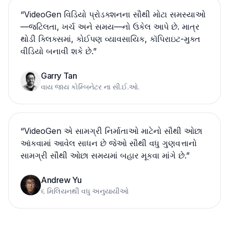
“
VideoGen વિડિયો પ્રોડક્શનના સૌથી મોટા સમસ્યાઓ
—જટિલતા, ખર્ચ અને સમય—નો ઉકેલ આપે છે. માત્ર
થોડી ક્લિક્સમાં, કોઈપણ વ્યાવસાયિક, કૉપિરાઇટ-મુક્ત
વીડિયો બનાવી શકે છે.
”
Garry Tan
વાય જાય કોમ્બિનેટર ના સી.ઈ.ઓ.
“
VideoGen એ સામગ્રી નિર્માતાઓ માટેનો સૌથી ઓછા
આંકવામાં આવેલ સાધન છે જેઓ સૌથી વધુ ગુણવત્તાનો
સામગ્રી સૌથી ઓછા સમયમાં બહાર મૂકવા માંગે છે.
”
Andrew Yu
૬ મિલિયનથી વધુ અનુયાયીઓ