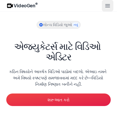
VideoGen
®
VideoGen
ખુલ્લો
લોન્ચ વિડિયો જુઓ
નવું
એજ્યુકેટર્સ માટે વિડિઓ 
એડિટર
કઠિન વિષયોને આકર્ષક વિડિઓ પાઠોમાં બદલો. એઆઇ તમને 
અમે વિષયો સ્પષ્ટપણે સમજાવવામાં મદદ કરે છે—વિડિયો 
નિર્માણ નિષ્ણાત બનીને નહીં.
શરૂઆત કરો