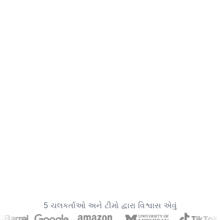
5 ચલકર્તાઓ અને ટીમો દ્વારા વિશ્વાસ એવું