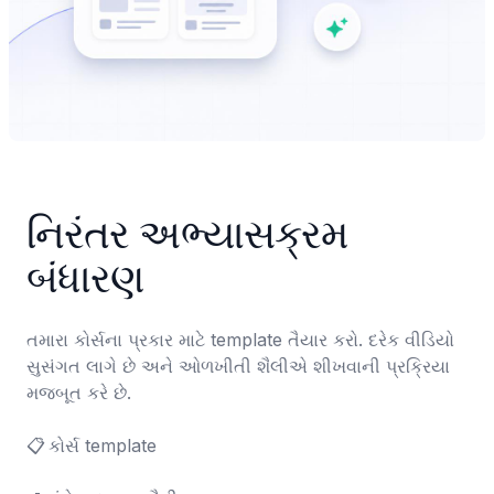
નિરંતર અભ્યાસક્રમ 
બંધારણ
તમારા કોર્સના પ્રકાર માટે template તૈયાર કરો. દરેક વીડિયો 
સુસંગત લાગે છે અને ઓળખીતી શૈલીએ શીખવાની પ્રક્રિયા 
મજબૂત કરે છે.

📋	કોર્સ template
