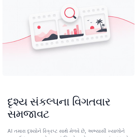
દૃશ્ય સંકલ્પના વિગતવાર 
સમજાવટ
AI તમારા દૃશ્યોને સ્ક્રિપ્ટ સાથે મેળવે છે, અભ્યાસી ખ્યાલોને 