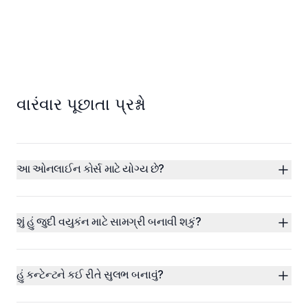
વારંવાર પૂછાતા પ્રશ્નો
આ ઓનલાઈન કોર્સ માટે યોગ્ય છે?
શું હું જુદી વયુકંન માટે સામગ્રી બનાવી શકું?
હું કન્ટેન્ટને કઈ રીતે સુલભ બનાવું?