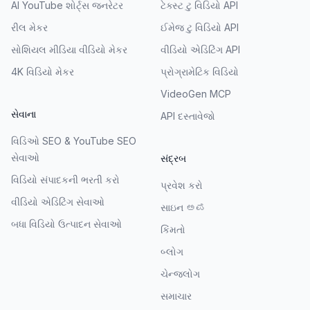
AI YouTube શોર્ટ્સ જનરેટર
ટેક્સ્ટ ટુ વિડિયો API
રીલ મેકર
ઈમેજ ટુ વિડિયો API
સોશિયલ મીડિયા વીડિયો મેકર
વીડિયો એડિટિંગ API
4K વિડિયો મેકર
પ્રોગ્રામેટિક વિડિયો
VideoGen MCP
સેવાના
API દસ્તાવેજો
વિડિઓ SEO & YouTube SEO
સેવાઓ
સંદ્રબ
વિડિયો સંપાદકની ભરતી કરો
પ્રવેશ કરો
વીડિયો એડિટિંગ સેવાઓ
સાઇન ಅಪ
બધા વિડિયો ઉત્પાદન સેવાઓ
કિંમતો
બ્લોગ
ચેન્જલોગ
સમાચાર