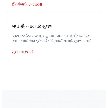
ઈનગેજમેન્ટ વધારવો
બધા શીખનાર માટે સુલભ
ઓટો જનરેટેડ કેપ્શન, બહુ-ભાષા આધાર અને એડજસ્ટેબલ
લય—તમારી સામગ્રીને દરેક વિદ્યાર્થીઓ માટે સુલભ બનાવો.
સુલભતા ઉમેરો