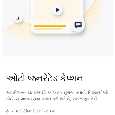
ઓટો જનરેટેડ કેપ્શન
આપમેળે સબટાઇટલ્સથી કન્ટેન્ટને સુલભ બનાવો. વિદ્યાર્થીઓ 
કોઈપણ વાતાવરણમાં પાલન કરી શકે છે, સમજ સુધારે છે.

♿	એક્સેસિબિલિટી બિલ્ટ-ઇન
