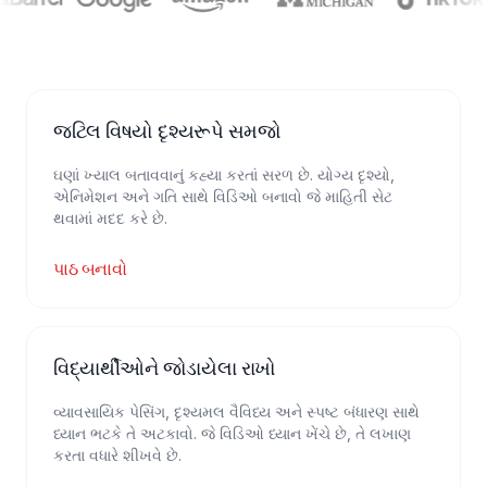
જટિલ વિષયો દૃશ્યરૂપે સમજો
ઘણાં ખ્યાલ બતાવવાનું કહ્યા કરતાં સરળ છે. યોગ્ય દૃશ્યો,
એનિમેશન અને ગતિ સાથે વિડિઓ બનાવો જે માહિતી સેટ
થવામાં મદદ કરે છે.
પાઠ બનાવો
વિદ્યાર્થીઓને જોડાયેલા રાખો
વ્યાવસાયિક પેસિંગ, દૃશ્યમલ વૈવિધ્ય અને સ્પષ્ટ બંધારણ સાથે
ધ્યાન ભટકે તે અટકાવો. જે વિડિઓ ધ્યાન ખેંચે છે, તે લખાણ
કરતા વધારે શીખવે છે.