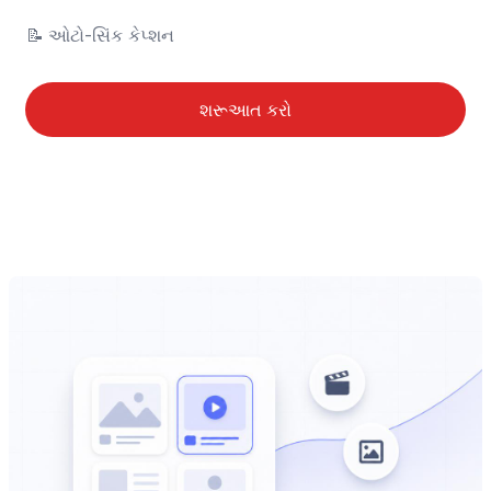
📝	ઓટો-સિંક કેપ્શન
શરૂઆત કરો