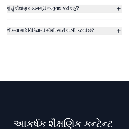
શું હું શૈક્ષણિક સામગ્રી અનુવાદ કરી શકું?
શીખવા માટે વિડિયોની સૌથી સારી લાંબી કેટલી છે?
આકર્ષક શૈક્ષણિક કન્ટેન્ટ 