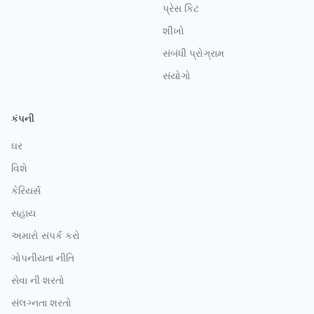
પ્રેસ કિટ
શીખો
સંબંધી પ્રોગ્રામ
સંયોગો
કંપની
ઘર
વિશે
કેરિયર્સ
સહાય
અમારો સંપર્ક કરો
ગોપનીયતા નીતિ
સેવા ની શરતો
સંલગ્નતા શરતો