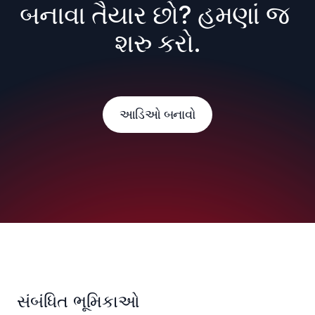
બનાવા તૈયાર છો? હમણાં જ 
શરુ કરો.
આડિઓ બનાવો
સંબંધિત ભૂમિકાઓ