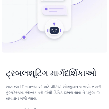
ટ્રબલશૂટિંગ માર્ગદર્શિકાઓ
સામાન્ય IT સમસ્યાઓ માટે વીડિયો સોલ્યુશન બનાવો. તમારી 
હેલ્પડેસ્કમાં એમ્બેડ કરો જેથી ટિકિટ દાખલ થાય તે પહેલાં જ 
સમાધાન મળી જાય.
