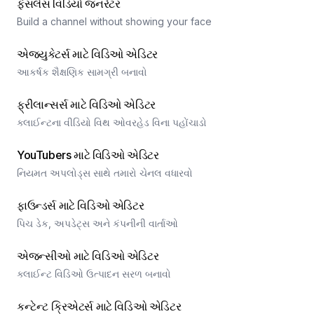
ફેસલેસ વિડિયો જનરેટર
Build a channel without showing your face
એજ્યુકેટર્સ માટે વિડિઓ એડિટર
આકર્ષક શૈક્ષણિક સામગ્રી બનાવો
ફ્રીલાન્સર્સ માટે વિડિઓ એડિટર
ક્લાઈન્ટના વીડિયો વિથ ઓવરહેડ વિના પહોંચાડો
YouTubers માટે વિડિઓ એડિટર
નિયમત અપલોડ્સ સાથે તમારો ચેનલ વધારવો
ફાઉન્ડર્સ માટે વિડિઓ એડિટર
પિચ ડેક, અપડેટ્સ અને કંપનીની વાર્તાઓ
એજન્સીઓ માટે વિડિઓ એડિટર
ક્લાઈન્ટ વિડિઓ ઉત્પાદન સરળ બનાવો
કન્ટેન્ટ ક્રિએટર્સ માટે વિડિઓ એડિટર