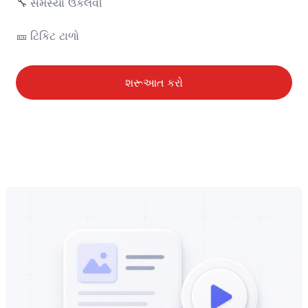
🔧	સમસ્યા ઉકેલવી

🎫	ટિકિટ ટાળો
શરૂઆત કરો