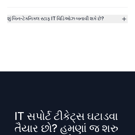
શું બિન-ટેકનિકલ સ્ટાફ IT વિડિઓઝ બનાવી શકે છે?
IT સપોર્ટ ટીકેટ્સ ઘટાડવા 
તૈયાર છો? હમણાં જ શરુ 