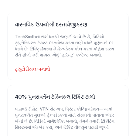
વાસ્તવિક ઉપયોગી દસ્તાવેજીકરણ
TechSmithના સંશોધનથી જણાઈ આવે છે કે, વિડિયો
ટ્યુટોરિયલ્સ ટેક્સ્ટ દસ્તાવેજ કરતા ઘણી વધારે પૂર્ણતાનો દર
ધરાવે છે. ટિકિટ્સૅભરવા કે હેલ્પડેસ્ક કોલ કરતાં કૉહેશ સરળ
રીતે ફૉલો કરી શકાય એવું 'હાઉ-ટુ' કન્ટેન્ટ બનાવો.
ટ્યુટોરીયલ બનાવો
40% પુનરાવર્તન ટેક્નિકલ ટિકિટ ટાળો
પાસવર્ડ રીસેટ, VPN સેટઅપ, પ્રિંટર કોન્ફિગરેશન—આવાં
પુનરાવર્તિત મુદ્દાઓ હેલ્પડેસ્કનાં મોટાં સંસાધનો પોતાના અંદર
ખેંચી લે છે. વિડિયો માર્ગદર્શિકા બનાવો, તેમને તમારી ટિકિટિંગ
સિસ્ટમમાં એમ્બેડ કરો, અને ટિકિટ વૉલ્યુમ ઘટાડી જુઓ.