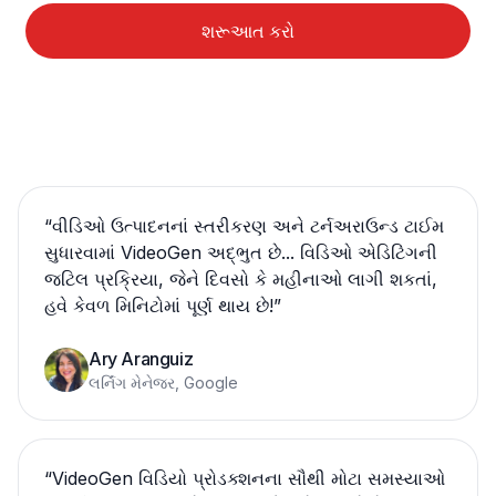
શરૂઆત કરો
“
વીડિઓ ઉત્પાદનનાં સ્તરીકરણ અને ટર્નઅરાઉન્ડ ટાઈમ
સુધારવામાં VideoGen અદ્ભુત છે... વિડિઓ એડિટિંગની
જટિલ પ્રક્રિયા, જેને દિવસો કે મહીનાઓ લાગી શકતાં,
હવે કેવળ મિનિટોમાં પૂર્ણ થાય છે!
”
Ary Aranguiz
લર્નિંગ મેનેજર, Google
“
VideoGen વિડિયો પ્રોડક્શનના સૌથી મોટા સમસ્યાઓ