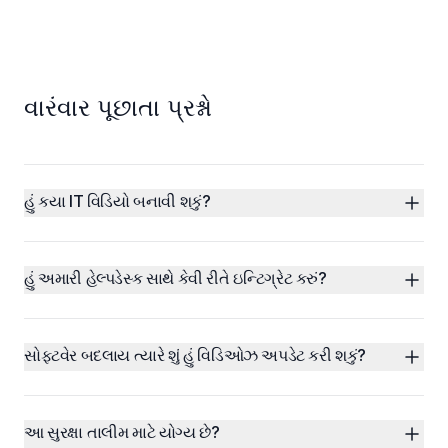
વારંવાર પૂછાતા પ્રશ્નો
હું કયા IT વિડિયો બનાવી શકું?
હું અમારી હેલ્પડેસ્ક સાથે કેવી રીતે ઇન્ટિગ્રેટ કરું?
સોફ્ટવેર બદલાય ત્યારે શું હું વિડિઓઝ અપડેટ કરી શકું?
આ સુરક્ષા તાલીમ માટે યોગ્ય છે?