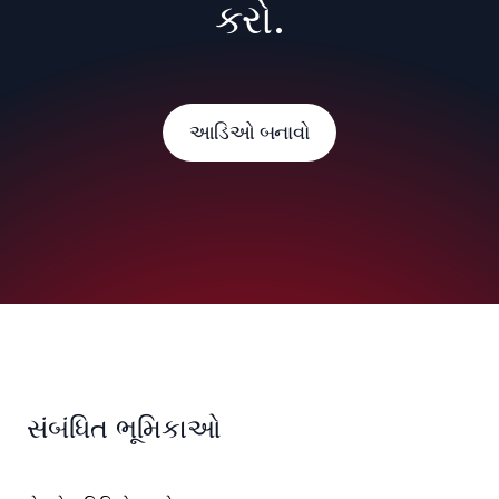
કરો.
આડિઓ બનાવો
સંબંધિત ભૂમિકાઓ