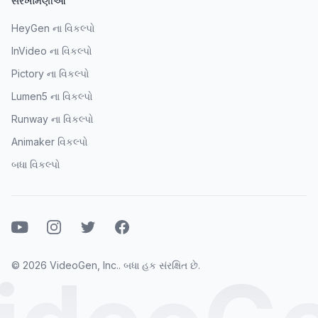
સરખામણીઓ
HeyGen ના વિકલ્પો
InVideo ના વિકલ્પો
Pictory ના વિકલ્પો
Lumen5 ના વિકલ્પો
Runway ના વિકલ્પો
Animaker વિકલ્પો
બધા વિકલ્પો
યુટ્યુબ
ઇન્સ્ટાગ્રામ
ટ્વિટર
ફેસબુક
© 2026 VideoGen, Inc.. બધા હક સંરક્ષિત છે.