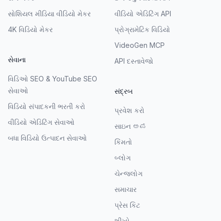
સોશિયલ મીડિયા વીડિયો મેકર
વીડિયો એડિટિંગ API
4K વિડિયો મેકર
પ્રોગ્રામેટિક વિડિયો
VideoGen MCP
સેવાના
API દસ્તાવેજો
વિડિઓ SEO & YouTube SEO
સેવાઓ
સંદ્રબ
વિડિયો સંપાદકની ભરતી કરો
પ્રવેશ કરો
વીડિયો એડિટિંગ સેવાઓ
સાઇન ಅಪ
બધા વિડિયો ઉત્પાદન સેવાઓ
કિંમતો
બ્લોગ
ચેન્જલોગ
સમાચાર
પ્રેસ કિટ
શીખો