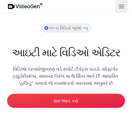
VideoGen
®
VideoGen
ખુલ્લો
લોન્ચ વિડિયો જુઓ
નવું
આઇટી માટે વિડિઓ એડિટર
વિડિઓ દસ્તાવેજીકરણ વડે સપોર્ટ ટીકેટ્સ ઘટાડો. સોફ્ટવેર 
ટ્યુટોરીયલ્સ, સમસ્યા ઉકેલ માર્ગદર્શિકા અને IT આધારિત 
'હાઉ-ટુ' બનાવો જે વપરાશકર્તા વાસ્તવમાં અનુસરે છે.
શરૂઆત કરો