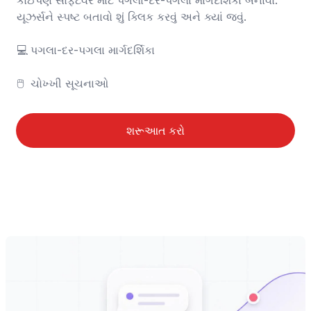
કોઈપણ સોફ્ટવેર માટે પગલા-દર-પગલા માર્ગદર્શિકા બનાવો. 
યૂઝર્સને સ્પષ્ટ બતાવો શું ક્લિક કરવું અને ક્યાં જવું.

💻	પગલા-દર-પગલા માર્ગદર્શિકા

🖱️	ચોખ્ખી સૂચનાઓ
શરૂઆત કરો