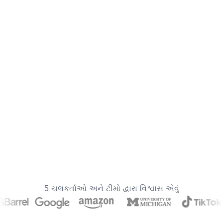
5 ચલકર્તાઓ અને ટીમો દ્વારા વિશ્વાસ એવું