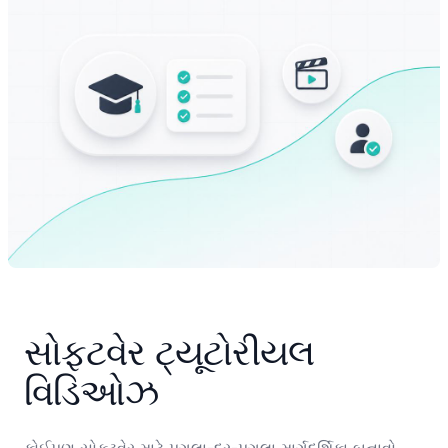
સોફ્ટવેર ટ્યૂટોરીયલ 
વિડિઓઝ