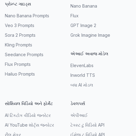
પ્રોમ્પ્ટ ગાઇડ્સ
Nano Banana
Nano Banana Prompts
Flux
Veo 3 Prompts
GPT Image 2
Sora 2 Prompts
Grok Imagine Image
Kling Prompts
એઆઈ અવાજ મોડેલ
Seedance Prompts
Flux Prompts
ElevenLabs
Hailuo Prompts
Inworld TTS
બધા AI મોડલ
સોશિયલ વિડિયો અને ફોર્મેટ
ડેવલપર્સ
AI ટિકટોક વીડિયો જનરેટર
એપીઆઈ
AI YouTube શોર્ટ્સ જનરેટર
ટેક્સ્ટ ટુ વિડિયો API
રીલ મેકર
ઈમેજ ટુ વિડિયો API