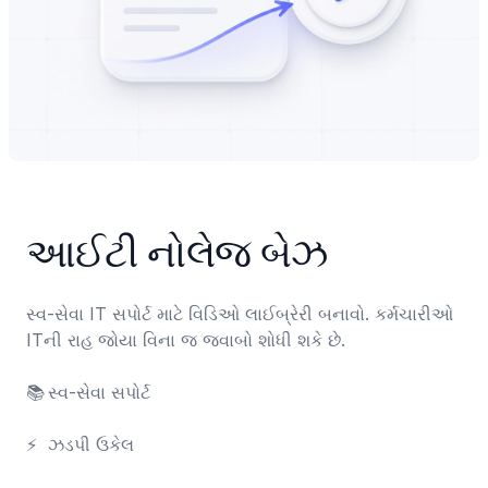
આઈટી નોલેજ બેઝ
સ્વ-સેવા IT સપોર્ટ માટે વિડિઓ લાઈબ્રેરી બનાવો. કર્મચારીઓ 
ITની રાહ જોયા વિના જ જવાબો શોધી શકે છે.

📚	સ્વ-સેવા સપોર્ટ

⚡	ઝડપી ઉકેલ