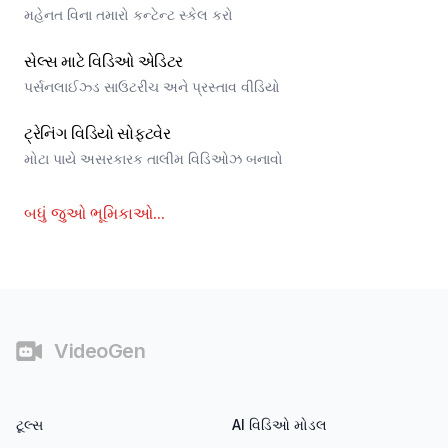
મહેનત વિના તમારો કન્ટેન્ટ સ્કેલ કરો
સેલ્સ માટે વિડિઓ એડિટર
પર્સનલાઈઝ્ડ સાઉટરીચ અને પ્રસ્તાવ વીડિયો
ટ્રેનિંગ વિડિયો સોફ્ટવેર
મોટા પાયે અસરકારક તાલીમ વિડિઓઝ બનાવો
બધું જુઓ
ભૂમિકાઓ
...
ફૂટર
VideoGen
ટૂલ્સ
AI વિડિઓ મોડલ