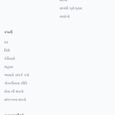
સંબંધી પ્રોગ્રામ
સંયોગો
કંપની
ઘર
વિશે
કેરિયર્સ
સહાય
અમારો સંપર્ક કરો
ગોપનીયતા નીતિ
સેવા ની શરતો
સંલગ્નતા શરતો