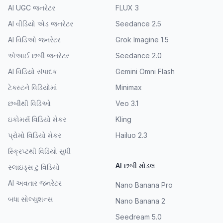
AI UGC જનરેટર
FLUX 3
AI વીડિયો એડ જનરેટર
Seedance 2.5
AI વિડિઓ જનરેટર
Grok Imagine 1.5
એઆઈ છબી જનરેટર
Seedance 2.0
AI વિડિયો સંપાદક
Gemini Omni Flash
ટેક્સ્ટને વિડિયોમાં
Minimax
છબીથી વિડિઓ
Veo 3.1
ઇકોમર્સ વિડિયો મેકર
Kling
પ્રોમો વિડિયો મેકર
Hailuo 2.3
સ્ક્રિપ્ટથી વિડિયો સુધી
AI છબી મોડલ
સ્લાઇડ્સ ટુ વિડિયો
AI અવતાર જનરેટર
Nano Banana Pro
બધા સોલ્યુશન્સ
Nano Banana 2
Seedream 5.0