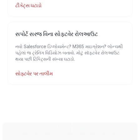
ટીકેટ્સ ઘટાડો
સપોર્ટ સરજ વિના સોફ્ટવેર રોલઆઉટ
નવો Salesforce ડિપ્લોયમેન્ટ? M365 માઇગ્રેશન? લોન્ચથી
પહેલાં જ ટ્રેનિંગ વિડિયોઝ બનાવો. મોટું સૉફ્ટવેર રોલઆઉટ
થયા પછી ટિકિટ્સની સંખ્યા ઘટાડો.
સોફ્ટવેર પર તાલીમ