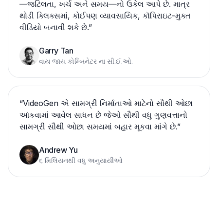
—જટિલતા, ખર્ચ અને સમય—નો ઉકેલ આપે છે. માત્ર
થોડી ક્લિક્સમાં, કોઈપણ વ્યાવસાયિક, કૉપિરાઇટ-મુક્ત
વીડિયો બનાવી શકે છે.
”
Garry Tan
વાય જાય કોમ્બિનેટર ના સી.ઈ.ઓ.
“
VideoGen એ સામગ્રી નિર્માતાઓ માટેનો સૌથી ઓછા
આંકવામાં આવેલ સાધન છે જેઓ સૌથી વધુ ગુણવત્તાનો
સામગ્રી સૌથી ઓછા સમયમાં બહાર મૂકવા માંગે છે.
”
Andrew Yu
૬ મિલિયનથી વધુ અનુયાયીઓ