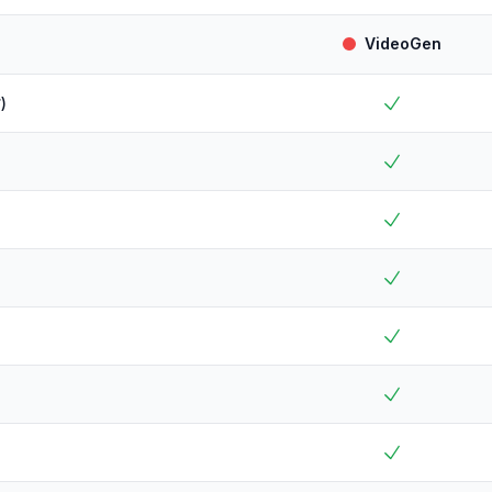
VideoGen
ड)