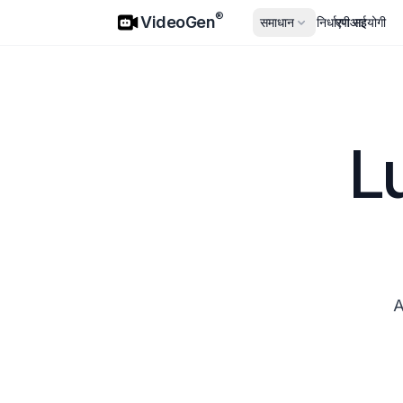
VideoGen
®
VideoGen
समाधान
मूल्य निर्धारण
एपीआई
सहयोगी
Lu
A