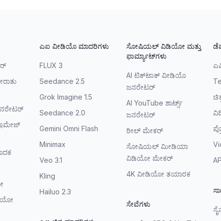
ಎಐ ವೀಡಿಯೊ ಮಾದರಿಗಳು
ಸೋಷಿಯಲ್ ವಿಡಿಯೋ ಮತ್ತು
ಡೆ
ಫಾರ್ಮ್ಯಾಟ್‌ಗಳು
ರ್
FLUX 3
ಎಪ
AI ಟಿಕ್‌ಟಾಕ್ ವೀಡಿಯೊ
ೀರಾತು
Seedance 2.5
Te
ಜನರೇಟರ್
Grok Imagine 1.5
ಚಿ
AI YouTube ಶಾರ್ಟ್ಸ್
ನರೇಟರ್
Seedance 2.0
ವಿ
ಜನರೇಟರ್
ತೆ ಇಮೇಜ್
Gemini Omni Flash
ಪ್
ರೀಲ್ ಮೇಕರ್
Minimax
V
ಸೋಷಿಯಲ್ ಮೀಡಿಯಾ
ಪಾದಕ
ವಿಡಿಯೋ ಮೇಕರ್
Veo 3.1
API
4K ವೀಡಿಯೋ ತಯಾರಕ
Kling
ಯೋ
ಸ
Hailuo 2.3
ಡಿಯೋ
ಸೇವೆಗಳು
ಸೈ