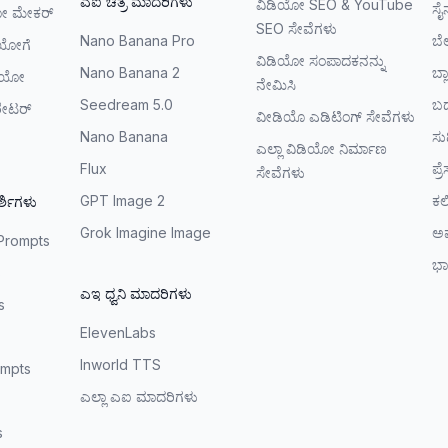
ಎಐ ಚಿತ್ರ ಮಾದರಿಗಳು
ವಿಡಿಯೋ SEO & YouTube
ಸೈ
ೋ ಮೇಕರ್
SEO ಸೇವೆಗಳು
Nano Banana Pro
ಬೆ
ಡಿಯೋಗೆ
ವಿಡಿಯೋ ಸಂಪಾದಕನನ್ನು
Nano Banana 2
ಬ್ಲ
ಡಿಯೋ
ನೇಮಿಸಿ
Seedream 5.0
ಬದ
ರೇಟರ್
ವೀಡಿಯೊ ಎಡಿಟಿಂಗ್ ಸೇವೆಗಳು
Nano Banana
ಸುದ್
ು
ಎಲ್ಲಾ ವಿಡಿಯೋ ನಿರ್ಮಾಣ
Flux
ಪ್ರ
ಸೇವೆಗಳು
GPT Image 2
ಕಲ
ರ್ಶಿಗಳು
Grok Imagine Image
ಅಪ
Prompts
ಭಾ
s
ಎಇ ಧ್ವನಿ ಮಾದರಿಗಳು
s
ElevenLabs
Inworld TTS
mpts
ಎಲ್ಲಾ ಎಐ ಮಾದರಿಗಳು
s