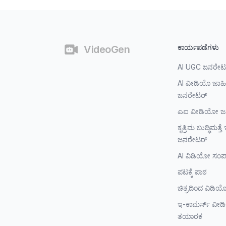
തൊഴിൽ
ಕಾರ್ಯಪಡೆಗಳು
VideoGen
AI UGC ಜನರೇಟ
AI ವೀಡಿಯೊ ಜಾಹ
ಜನರೇಟರ್
ಎಐ ವೀಡಿಯೋ ಜ
ಕೃತ್ರಿಮ ಬುದ್ಧಿಮತ್
ಜನರೇಟರ್
AI ವಿಡಿಯೋ ಸಂ
ಪಟಕ್ಕೆ ಪಾಠ
ಚಿತ್ರದಿಂದ ವಿಡಿ
ಇ-ಕಾಮರ್ಸ್ ವೀ
ತಯಾರಕ