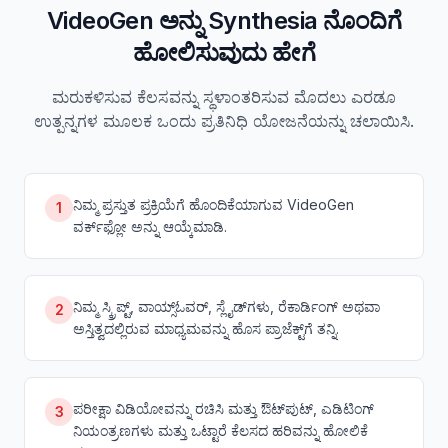
VideoGen ಅನ್ನು Synthesia ನೊಂದಿಗೆ
ಹೋಲಿಸುವುದು ಹೇಗೆ
ಮರುಕಳಿಸುವ ಕೆಲಸವನ್ನು ಸ್ಥಳಾಂತರಿಸುವ ಮೊದಲು ಎರಡೂ
ಉತ್ಪನ್ನಗಳ ಮೂಲಕ ಒಂದು ಪ್ರತಿನಿಧಿ ಯೋಜನೆಯನ್ನು ಚಲಾಯಿಸಿ.
ನಿಮ್ಮ ಪ್ರಸ್ತುತ ಪ್ರಕ್ರಿಯೆಗೆ ಹೊಂದಿಕೆಯಾಗುವ VideoGen
1
ವರ್ಕ್‌ಫ್ಲೋ ಅನ್ನು ಆಯ್ಕೆಮಾಡಿ.
ನಿಮ್ಮ ಸ್ಕ್ರಿಪ್ಟ್, ವಾಯ್ಸ್‌ಓವರ್, ಸ್ಲೈಡ್‌ಗಳು, ರೆಕಾರ್ಡಿಂಗ್ ಅಥವಾ
2
ಅಸ್ತಿತ್ವದಲ್ಲಿರುವ ಮಾಧ್ಯಮವನ್ನು ಹೊಸ ಪ್ರಾಜೆಕ್ಟ್‌ಗೆ ತನ್ನಿ.
ಪರೀಕ್ಷಾ ವಿಡಿಯೋವನ್ನು ರಚಿಸಿ ಮತ್ತು ಔಟ್‌ಪುಟ್, ಎಡಿಟಿಂಗ್
3
ನಿಯಂತ್ರಣಗಳು ಮತ್ತು ಒಟ್ಟಾರೆ ಕೆಲಸದ ಹರಿವನ್ನು ಹೋಲಿಕೆ