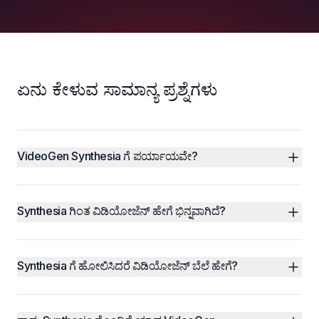
ಏನು ಕೇಳುವ ಸಾಮಾನ್ಯ ಪ್ರಶ್ನೆಗಳು
VideoGen Synthesia ಗೆ ಪರ್ಯಾಯವೇ?
Synthesia ಗಿಂತ ವಿಡಿಯೋಜೆನ್ ಹೇಗೆ ಭಿನ್ನವಾಗಿದೆ?
Synthesia ಗೆ ಹೋಲಿಸಿದರೆ ವಿಡಿಯೋಜೆನ್ ಬೆಲೆ ಹೇಗೆ?