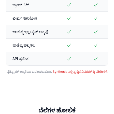
ಬ್ರಾಂಡ್ ಕಿಟ್
ಟೀಮ್ ಸಹಯೋಗ
ಜಲಚಿಹ್ನೆ ಇಲ್ಲ (ಪೈಡ್ ಆವೃತ್ತಿ)
ವಾಣಿಜ್ಯ ಹಕ್ಕುಗಳು
API ಪ್ರವೇಶ
ವೈಶಿಷ್ಟ್ಯಗಳ ಲಭ್ಯತೆಯು ಬದಲಾಗಬಹುದು.
Synthesia ನಲ್ಲಿ ಪ್ರಸ್ತುತ ವಿವರಗಳನ್ನು ಪರಿಶೀಲಿಸಿ
ಬೆಲೆಗಳ ಹೋಲಿಕೆ