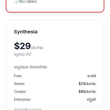
ಟೀಂ ಸಹಕಾರ
Synthesia
$
29
/
ತಿಂಗಳು
ಪ್ರಾರಂಭ ಬೆಲೆ
ಲಭ್ಯವಿರುವ ಯೋಜನೆಗಳು
:
Free
ಉಚಿತ
Starter
$29/ತಿಂಗಳು
Creator
$89/ತಿಂಗಳು
Enterprise
ಕಸ್ಟಮ್
ಬೆಲೆ ಮಾದರಿ
:
ಪ್ರತಿ ನಿಮಿಷ