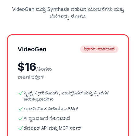
VideoGen ಮತ್ತು Synthesia ನಡುವಿನ ಯೋಜನೆಗಳು ಮತ್ತು
ಬೆಲೆಗಳನ್ನು ಹೋಲಿಸಿ
VideoGen
ಶಿಫಾರಸು ಮಾಡಲಾಗಿದೆ
$
16
/
ತಿಂಗಳು
ವಾರ್ಷಿಕ ಬಿಲ್ಲಿಂಗ್
ಸ್ಕ್ರಿಪ್ಟ್, ಸ್ಟೋರಿಬೋರ್ಡ್, ವಾಯ್ಸ್‌ಓವರ್ ಮತ್ತು ಸ್ಲೈಡ್‌ಗಳ
ಕಾರ್ಯಪ್ರವಾಹಗಳು
ಅಂತರ್ನಿರ್ಮಿತ ವೀಡಿಯೊ ಎಡಿಟರ್
AI ಧ್ವನಿ ವರ್ಣನೆ ಸೇರಿಸಲಾಗಿದೆ
ಡೆವಲಪರ್ API ಮತ್ತು MCP ಸರ್ವರ್