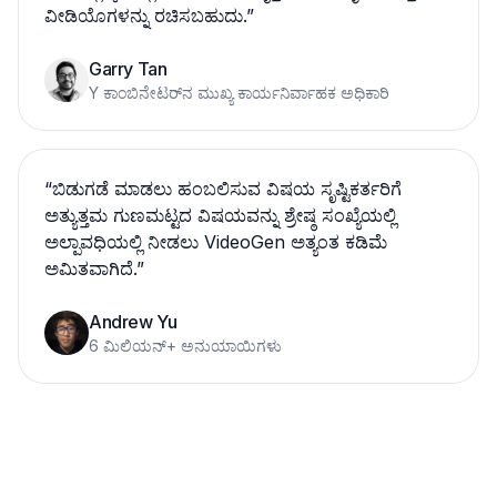
ವೀಡಿಯೊಗಳನ್ನು ರಚಿಸಬಹುದು.
”
Garry Tan
Y ಕಾಂಬಿನೇಟರ್‌ನ ಮುಖ್ಯ ಕಾರ್ಯನಿರ್ವಾಹಕ ಅಧಿಕಾರಿ
“
ಬಿಡುಗಡೆ ಮಾಡಲು ಹಂಬಲಿಸುವ ವಿಷಯ ಸೃಷ್ಟಿಕರ್ತರಿಗೆ
ಅತ್ಯುತ್ತಮ ಗುಣಮಟ್ಟದ ವಿಷಯವನ್ನು ಶ್ರೇಷ್ಠ ಸಂಖ್ಯೆಯಲ್ಲಿ
ಅಲ್ಪಾವಧಿಯಲ್ಲಿ ನೀಡಲು VideoGen ಅತ್ಯಂತ ಕಡಿಮೆ
ಅಮಿತವಾಗಿದೆ.
”
Andrew Yu
6 ಮಿಲಿಯನ್+ ಅನುಯಾಯಿಗಳು