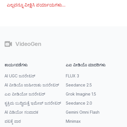
ಎಲ್ಲವನ್ನೂ ವೀಕ್ಷಿಸಿ
ಪರ್ಯಾಯಗಳು
...
തൊഴിൽ
VideoGen
ಕಾರ್ಯಪಡೆಗಳು
ಎಐ ವೀಡಿಯೊ ಮಾದರಿಗಳು
AI UGC ಜನರೇಟರ್
FLUX 3
AI ವೀಡಿಯೊ ಜಾಹೀರಾತು ಜನರೇಟರ್
Seedance 2.5
ಎಐ ವೀಡಿಯೋ ಜನರೇಟರ್
Grok Imagine 1.5
ಕೃತ್ರಿಮ ಬುದ್ಧಿಮತ್ತೆ ಇಮೇಜ್ ಜನರೇಟರ್
Seedance 2.0
AI ವಿಡಿಯೋ ಸಂಪಾದಕ
Gemini Omni Flash
ಪಟಕ್ಕೆ ಪಾಠ
Minimax