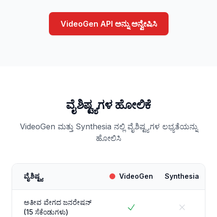
VideoGen API ಅನ್ನು ಅನ್ವೇಷಿಸಿ
ವೈಶಿಷ್ಟ್ಯಗಳ ಹೋಲಿಕೆ
VideoGen ಮತ್ತು Synthesia ನಲ್ಲಿ ವೈಶಿಷ್ಟ್ಯಗಳ ಲಭ್ಯತೆಯನ್ನು
ಹೋಲಿಸಿ
ವೈಶಿಷ್ಟ್ಯ
VideoGen
Synthesia
ಅತೀವ ವೇಗದ ಜನರೇಷನ್
(15 ಸೆಕೆಂಡುಗಳು)