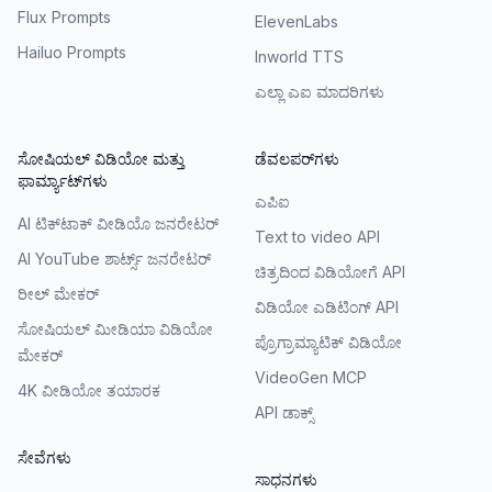
Flux Prompts
ElevenLabs
Hailuo Prompts
Inworld TTS
ಎಲ್ಲಾ ಎಐ ಮಾದರಿಗಳು
ಸೋಷಿಯಲ್ ವಿಡಿಯೋ ಮತ್ತು
ಡೆವಲಪರ್‌ಗಳು
ಫಾರ್ಮ್ಯಾಟ್‌ಗಳು
ಎಪಿಐ
AI ಟಿಕ್‌ಟಾಕ್ ವೀಡಿಯೊ ಜನರೇಟರ್
Text to video API
AI YouTube ಶಾರ್ಟ್ಸ್ ಜನರೇಟರ್
ಚಿತ್ರದಿಂದ ವಿಡಿಯೋಗೆ API
ರೀಲ್ ಮೇಕರ್
ವಿಡಿಯೋ ಎಡಿಟಿಂಗ್ API
ಸೋಷಿಯಲ್ ಮೀಡಿಯಾ ವಿಡಿಯೋ
ಪ್ರೊಗ್ರಾಮ್ಯಾಟಿಕ್ ವಿಡಿಯೋ
ಮೇಕರ್
VideoGen MCP
4K ವೀಡಿಯೋ ತಯಾರಕ
API ಡಾಕ್ಸ್
ಸೇವೆಗಳು
ಸಾಧನಗಳು