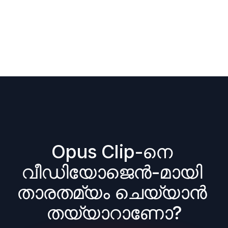
Opus Clip-നെ 
വീഡിയോജെൻ-മായി 
താരതമ്യം ചെയ്യാൻ 
തയ്യാറാണോ?