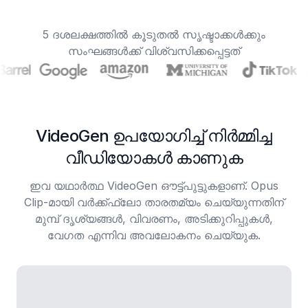
5 ദശലക്ഷത്തിൽ കൂടുതൽ സൃഷ്ടാക്കൾക്കും
സംഘങ്ങൾക്ക് വിശ്വസിക്കപ്പെട്ടത്
VideoGen ഉപയോഗിച്ച് നിർമ്മിച്ച
വീഡിയോകൾ കാണുക
ഇവ യഥാർത്ഥ VideoGen ഔട്ട്‌പുട്ടുകളാണ്. Opus
Clip-മായി വർക്ക്ഫ്ലോ താരതമ്യം ചെയ്യുന്നതിന്
മുമ്പ് ദൃശ്യങ്ങൾ, വിവരണം, അടിക്കുറിപ്പുകൾ,
വേഗത എന്നിവ അവലോകനം ചെയ്യുക.