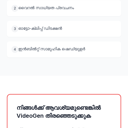
വൈറൽ സാധ്യത പ്രവചനം
2
ഓട്ടോ-ക്ലിപ്പ് ഡിടക്ഷൻ
3
ഇൻബിൽറ്റ് സാമൂഹിക ഷെഡ്യൂളർ
4
നിങ്ങൾക്ക് ആവശ്യമുണ്ടെങ്കിൽ
VideoGen തിരഞ്ഞെടുക്കുക