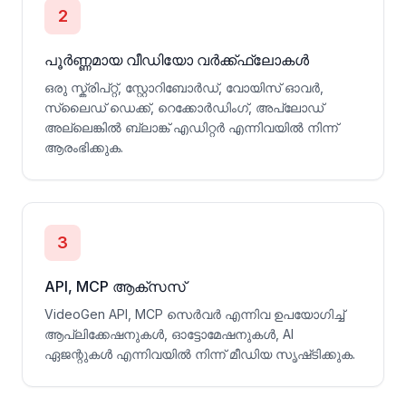
2
പൂർണ്ണമായ വീഡിയോ വർക്ക്ഫ്ലോകൾ
ഒരു സ്ക്രിപ്റ്റ്, സ്റ്റോറിബോർഡ്, വോയിസ് ഓവർ,
സ്ലൈഡ് ഡെക്ക്, റെക്കോർഡിംഗ്, അപ്‌ലോഡ്
അല്ലെങ്കിൽ ബ്ലാങ്ക് എഡിറ്റർ എന്നിവയിൽ നിന്ന്
ആരംഭിക്കുക.
3
API, MCP ആക്സസ്
VideoGen API, MCP സെർവർ എന്നിവ ഉപയോഗിച്ച്
ആപ്ലിക്കേഷനുകൾ, ഓട്ടോമേഷനുകൾ, AI
ഏജന്റുകൾ എന്നിവയിൽ നിന്ന് മീഡിയ സൃഷ്‌ടിക്കുക.