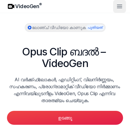
VideoGen
®
VideoGen
മുഖ്
ലോഞ്ച് വീഡിയോ കാണുക
പുതിയത്
Opus Clip ബദൽ – 
VideoGen
AI വർക്ക്ഫ്ലോകൾ, എഡിറ്റിംഗ്, വിലനിർണ്ണയം, 
സഹകരണം, പ്രോഗ്രാമാറ്റിക് വീഡിയോ നിർമ്മാണം 
എന്നിവയിലുടനീളം VideoGen, Opus Clip എന്നിവ 
താരതമ്യം ചെയ്യുക.
ഉടങ്ങൂ