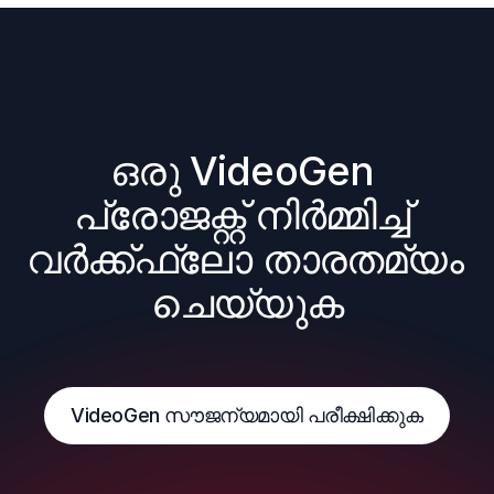
ഒരു VideoGen 
പ്രോജക്റ്റ് നിർമ്മിച്ച് 
വർക്ക്ഫ്ലോ താരതമ്യം 
ചെയ്യുക
VideoGen സൗജന്യമായി പരീക്ഷിക്കുക