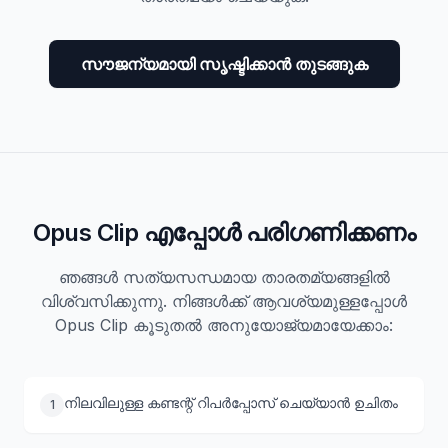
സൗജന്യമായി സൃഷ്ടിക്കാൻ തുടങ്ങുക
Opus Clip എപ്പോൾ പരിഗണിക്കണം
ഞങ്ങൾ സത്യസന്ധമായ താരതമ്യങ്ങളിൽ
വിശ്വസിക്കുന്നു. നിങ്ങൾക്ക് ആവശ്യമുള്ളപ്പോൾ
Opus Clip കൂടുതൽ അനുയോജ്യമായേക്കാം:
നിലവിലുള്ള കണ്ടന്റ് റിപർപ്പോസ് ചെയ്യാൻ ഉചിതം
1