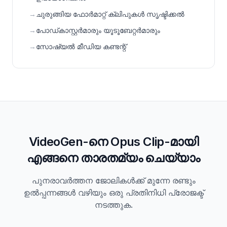
→
ചുരുങ്ങിയ ഫോർമാറ്റ് ക്ലിപുകൾ സൃഷ്ടിക്കൽ
→
പോഡ്കാസ്റ്റർമാരും യൂടൂബേറ്റർമാരും
→
സോഷ്യൽ മീഡിയ കണ്ടന്റ്
VideoGen-നെ Opus Clip-മായി
എങ്ങനെ താരതമ്യം ചെയ്യാം
പുനരാവർത്തന ജോലികൾക്ക് മുന്നേ രണ്ടും
ഉൽപ്പന്നങ്ങൾ വഴിയും ഒരു പ്രതിനിധി പ്രോജക്ട്
നടത്തുക.