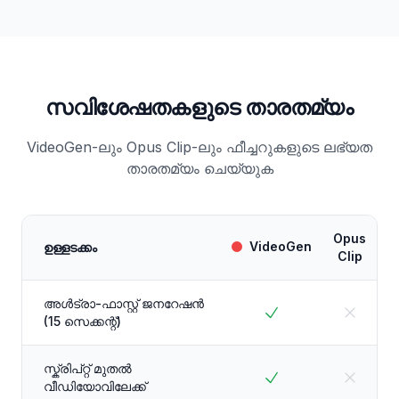
സവിശേഷതകളുടെ താരതമ്യം
VideoGen-ലും Opus Clip-ലും ഫീച്ചറുകളുടെ ലഭ്യത
താരതമ്യം ചെയ്യുക
Opus
VideoGen
ഉള്ളടക്കം
Clip
അൾട്രാ-ഫാസ്റ്റ് ജനറേഷൻ
(15 സെക്കന്റ്)
സ്ക്രിപ്റ്റ് മുതൽ
വീഡിയോവിലേക്ക്