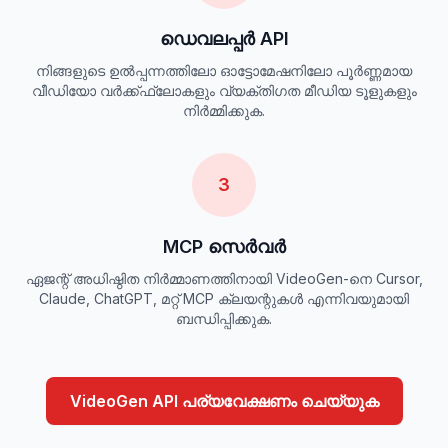
ഡെവലപ്പർ API
നിങ്ങളുടെ ഉൽപ്പന്നത്തിലോ ഓട്ടോമേഷനിലോ പൂർണ്ണമായ
വീഡിയോ വർക്ക്ഫ്ലോകളും വ്യക്തിഗത മീഡിയ ടൂളുകളും
നിർമ്മിക്കുക.
3
MCP സെർവർ
ഏജന്റ് അധിഷ്ഠിത നിർമ്മാണത്തിനായി VideoGen-നെ Cursor,
Claude, ChatGPT, മറ്റ് MCP ക്ലയന്റുകൾ എന്നിവയുമായി
ബന്ധിപ്പിക്കുക.
VideoGen API പര്യവേക്ഷണം ചെയ്യുക