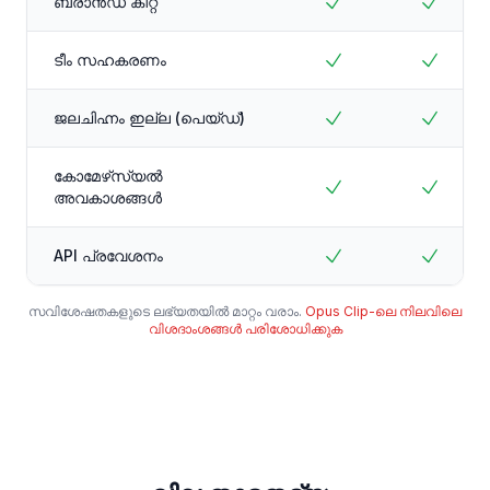
ബ്രാൻഡ് കിറ്റ്
ടീം സഹകരണം
ജലചിഹ്നം ഇല്ല (പെയ്ഡ്)
കോമേഴ്‌സ്യൽ
അവകാശങ്ങൾ
API പ്രവേശനം
സവിശേഷതകളുടെ ലഭ്യതയിൽ മാറ്റം വരാം.
Opus Clip-ലെ നിലവിലെ
വിശദാംശങ്ങൾ പരിശോധിക്കുക