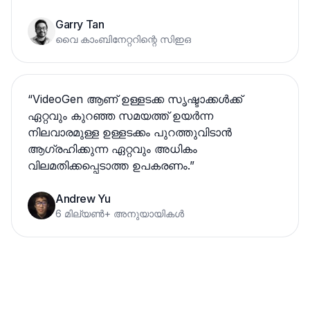
Garry Tan
വൈ കാംബിനേറ്ററിന്റെ സിഇഒ
“
VideoGen ആണ് ഉള്ളടക്ക സൃഷ്ടാക്കൾക്ക്
ഏറ്റവും കുറഞ്ഞ സമയത്ത് ഉയർന്ന
നിലവാരമുള്ള ഉള്ളടക്കം പുറത്തുവിടാൻ
ആഗ്രഹിക്കുന്ന ഏറ്റവും അധികം
വിലമതിക്കപ്പെടാത്ത ഉപകരണം.
”
Andrew Yu
6 മില്യൺ+ അനുയായികൾ