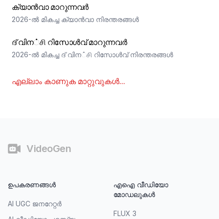
ക്യാൻവാ മാറുന്നവർ
2026-ൽ മികച്ച ക്യാൻവാ നിരന്തരങ്ങൾ
ദ് വിന்சி റിസോൾവ് മാറുന്നവർ
2026-ൽ മികച്ച ദ് വിന்சி റിസോൾവ് നിരന്തരങ്ങൾ
എല്ലാം കാണുക
മാറ്റുവുകൾ
...
അവസാനഭാഗം
VideoGen
ഉപകരണങ്ങൾ
എഐ വീഡിയോ
മോഡലുകൾ
AI UGC ജനറേറ്റർ
FLUX 3