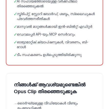
✓
AI സഹായത്തോടെയുള്ള വർക്ക്ഫ്ലോ
തിരഞ്ഞെടുക്കൽ
✓
സ്ക്രിപ്റ്റ്, സ്റ്റോറി ബോർഡ്, ശബ്ദം, സ്ലൈഡുകൾ
പ്രവർത്തനരീതികൾ
✓
മാനുവൽ മാറ്റങ്ങൾക്കായി ഇൻ-ബിൽറ്റ് എഡിറ്റർ
✓
ഡെവലപ്പർ API-യും MCP സെർവറും
✓
ഓട്ടോമാറ്റിക് ക്യാപ്ഷനുകൾ, വിവരണം, ബി-
റോൾ
✓
ടീം സഹകരണം ഉൾപ്പെടുത്തിയിരിക്കുന്നു
നിങ്ങൾക്ക് ആവശ്യമുണ്ടെങ്കിൽ
Opus Clip തിരഞ്ഞെടുക്കുക
→
ദൈർഘ്യമുള്ള വീഡിയോകൾ വീണ്ടും
ഉപയോഗിക്കൽ