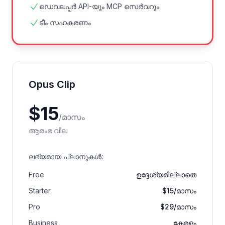
ഡെവലപ്പർ API-യും MCP സെർവറും
ടീം സഹകരണം
Opus Clip
$
15
/
മാസം
ആരംഭ വില
ലഭ്യമായ പ്ലാനുകൾ
:
Free
ഉദ്ദേശ്യമില്ലാതെ
Starter
$15/മാസം
Pro
$29/മാസം
Business
കേരളം