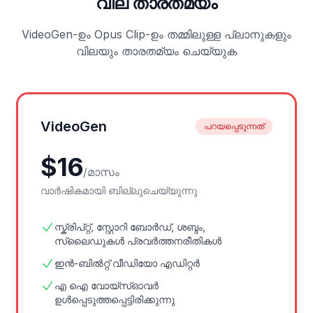
വില താരതമ്യം
VideoGen-ഉം Opus Clip-ഉം തമ്മിലുള്ള പ്ലാനുകളും
വിലയും താരതമ്യം ചെയ്യുക
VideoGen
പറയപ്പെടുന്നത്
$
16
/
മാസം
വാർഷികമായി ബില്ലുചെയ്യുന്നു
സ്ക്രിപ്റ്റ്, സ്റ്റോറി ബോർഡ്, ശബ്ദം,
സ്ലൈഡുകൾ പ്രവർത്തനരീതികൾ
ഇൻ-ബിൽറ്റ് വീഡിയോ എഡിറ്റർ
എ ഐ വോയ്സ്‌ഓവർ
ഉൾപ്പെടുത്തപ്പെട്ടിരിക്കുന്നു