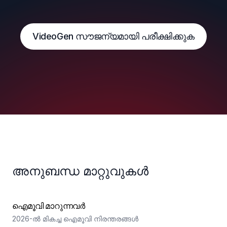
VideoGen സൗജന്യമായി പരീക്ഷിക്കുക
അനുബന്ധ മാറ്റുവുകൾ
ഐമൂവി മാറുന്നവർ
2026-ൽ മികച്ച ഐമൂവി നിരന്തരങ്ങൾ