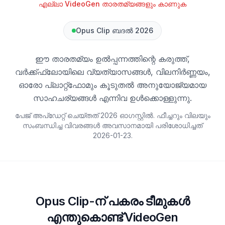
എല്ലാ VideoGen താരതമ്യങ്ങളും കാണുക
Opus Clip ബദൽ 2026
ഈ താരതമ്യം ഉൽപ്പന്നത്തിന്റെ കരുത്ത്,
വർക്ക്ഫ്ലോയിലെ വ്യത്യാസങ്ങൾ, വിലനിർണ്ണയം,
ഓരോ പ്ലാറ്റ്‌ഫോമും കൂടുതൽ അനുയോജ്യമായ
സാഹചര്യങ്ങൾ എന്നിവ ഉൾക്കൊള്ളുന്നു.
പേജ് അപ്ഡേറ്റ് ചെയ്തത് 2026 ഓഗസ്റ്റിൽ. ഫീച്ചറും വിലയും
സംബന്ധിച്ച വിവരങ്ങൾ അവസാനമായി പരിശോധിച്ചത്
2026-01-23
.
Opus Clip-ന് പകരം ടീമുകൾ
എന്തുകൊണ്ട് VideoGen