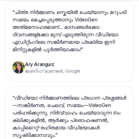
“
ചിത്ര നിർമ്മാണം സ്കെയിൽ ചെയ്യാനും മറുപടി
സമയം മെച്ചപ്പെടുത്താനും VideoGen
അതിമനോഹരമാണ്... മാസങ്ങൾക്കോ
ദിവസങ്ങള്ക്കോ മുമ്പ് എടുത്തിരുന്ന വീഡിയോ
എഡിറ്റിംഗിലെ സങ്കീര്‍ണമായ പ്രക്രിയ ഇനി
മിനിറ്റുകളിൽ പൂർത്തിയാക്കാം!
”
Ary Aranguiz
ലേണിംഗ് മാനേജർ, Google
“
വീഡിയോ നിർമ്മാണത്തിലെ പ്രധാന പ്രശ്നങ്ങൾ
—സങ്കീര്‍ണത, ചെലവ്, സമയം—VideoGen
പരിഹരിക്കുന്നു. നിർവ്വാഹം ചെയ്യാവുന്ന சில
ക്ലിക്കുകളിൽ, ആര്‍ക്കും പ്രൊഫഷണൽ,
കാപ്പിറൈറ്റ്-രഹിതമായ വീഡിയോകൾ
സൃഷ്‌ടിക്കാനാവും.
”