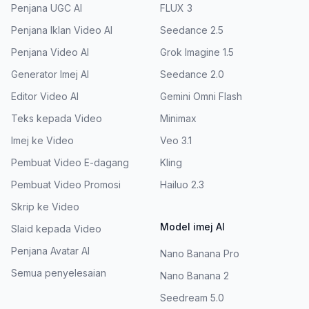
Penjana UGC AI
FLUX 3
Penjana Iklan Video AI
Seedance 2.5
Penjana Video AI
Grok Imagine 1.5
Generator Imej AI
Seedance 2.0
Editor Video AI
Gemini Omni Flash
Teks kepada Video
Minimax
Imej ke Video
Veo 3.1
Pembuat Video E-dagang
Kling
Pembuat Video Promosi
Hailuo 2.3
Skrip ke Video
Model imej AI
Slaid kepada Video
Penjana Avatar AI
Nano Banana Pro
Semua penyelesaian
Nano Banana 2
Seedream 5.0