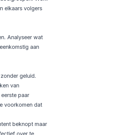
n elkaars volgers
en. Analyseer wat
ereenkomstig aan
 zonder geluid.
aken van
 eerste paar
te voorkomen dat
ntent beknopt maar
ectief over te