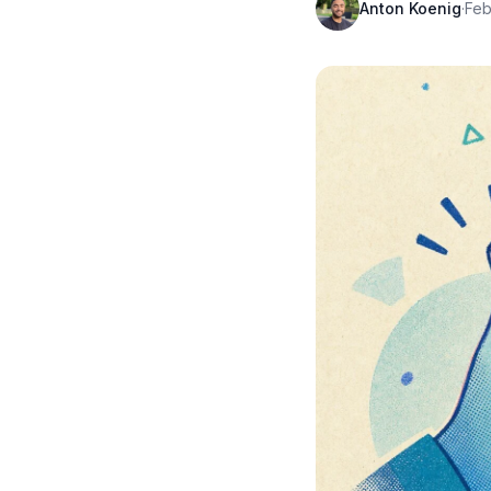
Anton Koenig
·
Feb