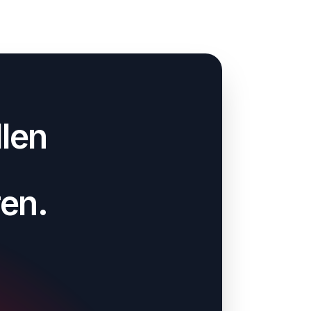
llen
en.