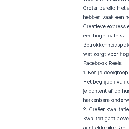
Groter bereik: Het
hebben vaak een hog
Creatieve expressi
een hoge mate van c
Betrokkenheidspotent
wat zorgt voor hog
Facebook Reels
1. Ken je doelgroep
Het begrijpen van d
je content af op h
herkenbare onderw
2. Creëer kwalitati
Kwaliteit gaat bove
aantrekkelijke Reel