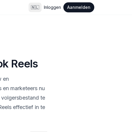
🇳🇱
Inloggen
Aanmelden
ok Reels
w en
s en marketeers nu
 volgersbestand te
els effectief in te