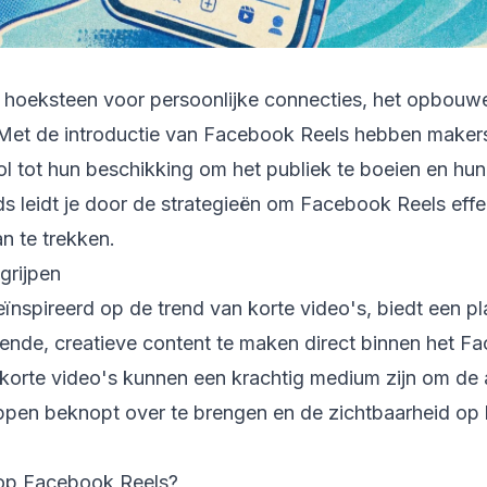
n hoeksteen voor persoonlijke connecties, het opbou
Met de introductie van Facebook Reels hebben maker
l tot hun beschikking om het publiek te boeien en hun
s leidt je door de strategieën om Facebook Reels effec
n te trekken.
grijpen
ïnspireerd op de trend van korte video's, biedt een p
ende, creatieve content te maken direct binnen het F
orte video's kunnen een krachtig medium zijn om de 
en beknopt over te brengen en de zichtbaarheid op h
op Facebook Reels?