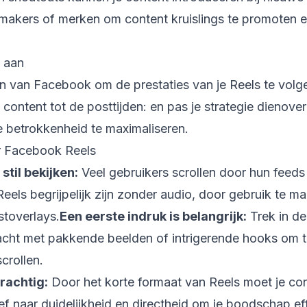
akers of merken om content kruislings te promoten e
s aan
en van Facebook om de prestaties van je Reels te volg
 content tot de posttijden: en pas je strategie dienov
e betrokkenheid te maximaliseren.
r Facebook Reels
stil bekijken:
Veel gebruikers scrollen door hun feeds
Reels begrijpelijk zijn zonder audio, door gebruik te m
stoverlays.
Een eerste indruk is belangrijk:
Trek in de
cht met pakkende beelden of intrigerende hooks om 
crollen.
rachtig:
Door het korte formaat van Reels moet je co
eef naar duidelijkheid en directheid om je boodschap eff