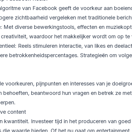
 algoritme van Facebook geeft de voorkeur aan boeien
ere zichtbaarheid vergeleken met traditionele bericht
e: Met diverse bewerkingstools, effecten en muziekopt
reativiteit, waardoor het makkelijker wordt om op te 
ieel: Reels stimuleren interactie, van likes en deelacti
ere betrokkenheidspercentages. Strategieën om volge
e voorkeuren, pijnpunten en interesses van je doelgroe
un behoeften, beantwoord hun vragen en betrek ze met 
erpen.
eve content
n kwantiteit. Investeer tijd in het produceren van goed
s die waarde bieden. Of het nu gaat om entertainment,