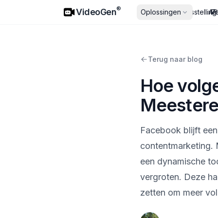
VideoGen
®
VideoGen
Oplossingen
Prijsstelling
AP
Pa
Terug naar blog
Hoe volge
Meestere
Facebook blijft ee
contentmarketing. 
een dynamische too
vergroten. Deze han
zetten om meer vol