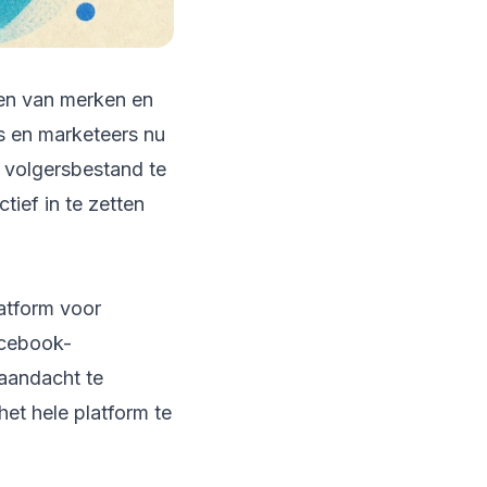
wen van merken en
s en marketeers nu
 volgersbestand te
tief in te zetten
latform voor
acebook-
aandacht te
et hele platform te