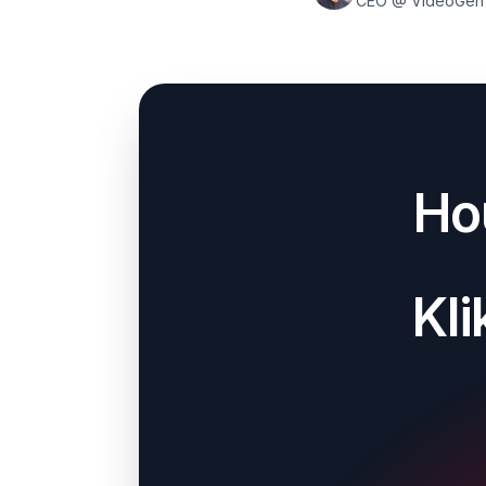
CEO @ VideoGen
Hou
Kl