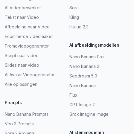
AI Videobewerker
Sora
Tekst naar Video
Kling
Afbeelding naar Video
Hailuo 2.3
Ecommerce videomaker
AI afbeeldingsmodellen
Promovideogenerator
Script naar video
Nano Banana Pro
Slides naar video
Nano Banana 2
AI Avatar Videogenerator
Seedream 5.0
Alle oplossingen
Nano Banana
Flux
Prompts
GPT Image 2
Nano Banana Prompts
Grok Imagine Image
Veo 3 Prompts
AI stemmodellen
Sora 2 Prompts