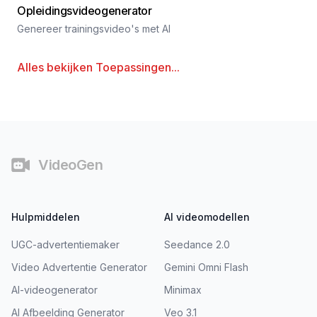
Opleidingsvideogenerator
Genereer trainingsvideo's met AI
Alles bekijken
Toepassingen
...
Voettekst
VideoGen
Hulpmiddelen
AI videomodellen
UGC-advertentiemaker
Seedance 2.0
Video Advertentie Generator
Gemini Omni Flash
AI-videogenerator
Minimax
AI Afbeelding Generator
Veo 3.1