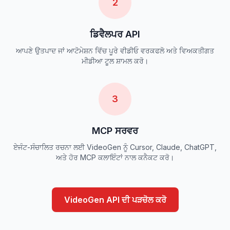
2
ਡਿਵੈਲਪਰ API
ਆਪਣੇ ਉਤਪਾਦ ਜਾਂ ਆਟੋਮੇਸ਼ਨ ਵਿੱਚ ਪੂਰੇ ਵੀਡੀਓ ਵਰਕਫਲੋ ਅਤੇ ਵਿਅਕਤੀਗਤ
ਮੀਡੀਆ ਟੂਲ ਸ਼ਾਮਲ ਕਰੋ।
3
MCP ਸਰਵਰ
ਏਜੰਟ-ਸੰਚਾਲਿਤ ਰਚਨਾ ਲਈ VideoGen ਨੂੰ Cursor, Claude, ChatGPT,
ਅਤੇ ਹੋਰ MCP ਕਲਾਇੰਟਾਂ ਨਾਲ ਕਨੈਕਟ ਕਰੋ।
VideoGen API ਦੀ ਪੜਚੋਲ ਕਰੋ