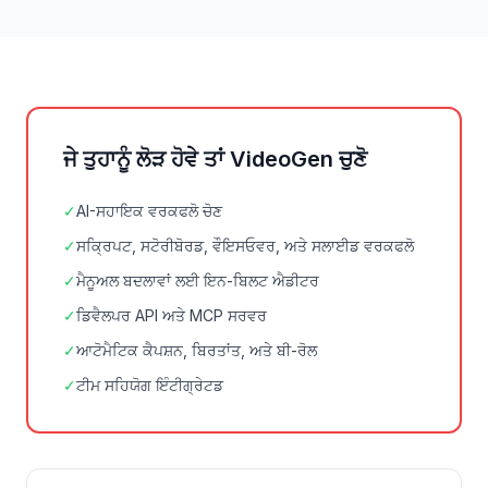
ਜੇ ਤੁਹਾਨੂੰ ਲੋੜ ਹੋਵੇ ਤਾਂ VideoGen ਚੁਣੋ
✓
AI-ਸਹਾਇਕ ਵਰਕਫਲੋ ਚੋਣ
✓
ਸਕ੍ਰਿਪਟ, ਸਟੋਰੀਬੋਰਡ, ਵੌਇਸਓਵਰ, ਅਤੇ ਸਲਾਈਡ ਵਰਕਫਲੋ
✓
ਮੈਨੂਅਲ ਬਦਲਾਵਾਂ ਲਈ ਇਨ-ਬਿਲਟ ਐਡੀਟਰ
✓
ਡਿਵੈਲਪਰ API ਅਤੇ MCP ਸਰਵਰ
✓
ਆਟੋਮੈਟਿਕ ਕੈਪਸ਼ਨ, ਬਿਰਤਾਂਤ, ਅਤੇ ਬੀ-ਰੋਲ
✓
ਟੀਮ ਸਹਿਯੋਗ ਇੰਟੀਗ੍ਰੇਟਡ