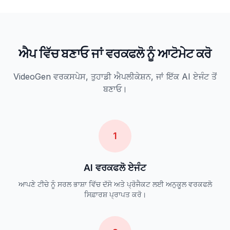
ਐਪ ਵਿੱਚ ਬਣਾਓ ਜਾਂ ਵਰਕਫਲੋ ਨੂੰ ਆਟੋਮੇਟ ਕਰੋ
VideoGen ਵਰਕਸਪੇਸ, ਤੁਹਾਡੀ ਐਪਲੀਕੇਸ਼ਨ, ਜਾਂ ਇੱਕ AI ਏਜੰਟ ਤੋਂ
ਬਣਾਓ।
1
AI ਵਰਕਫਲੋ ਏਜੰਟ
ਆਪਣੇ ਟੀਚੇ ਨੂੰ ਸਰਲ ਭਾਸ਼ਾ ਵਿੱਚ ਦੱਸੋ ਅਤੇ ਪ੍ਰੋਜੈਕਟ ਲਈ ਅਨੁਕੂਲ ਵਰਕਫਲੋ
ਸਿਫ਼ਾਰਸ਼ ਪ੍ਰਾਪਤ ਕਰੋ।