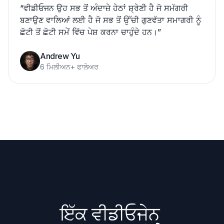
“
ਵੀਡੀਓਜਨ ਉਹ ਸਭ ਤੋਂ ਅੰਦਾਜ਼ੇ ਹੇਠਾਂ ਸ਼੍ਰੇਣੀ ਹੈ ਜੋ ਸਮੱਗਰੀ
ਬਣਾਉਣ ਵਾਲਿਆਂ ਲਈ ਹੈ ਜੋ ਸਭ ਤੋਂ ਉੱਚੀ ਗੁਣਵੱਤਾ ਸਮਾਗਰੀ ਨੂੰ
ਛੋਟੀ ਤੋਂ ਛੋਟੀ ਸਮੇਂ ਵਿੱਚ ਪੇਸ਼ ਕਰਨਾ ਚਾਹੁੰਦੇ ਹਨ।
”
Andrew Yu
6 ਮਿਲੀਅਨ+ ਫਾਲੋਅਰ
ਇੱਕ ਵੀਡੀਓਜੇਨ 