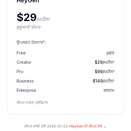
HeyGen
$
29
/
ਮਹੀਨਾ
ਸ਼ੁਰੂਆਤੀ ਕੀਮਤ
ਉਪਲਬਧ ਯੋਜਨਾਵਾਂ
:
Free
ਮੁਫ਼ਤ
Creator
$29/ਮਹੀਨਾ
Pro
$99/ਮਹੀਨਾ
Business
$149/ਮਹੀਨਾ
Enterprise
ਕਸਟਮ
ਕੀਮਤ ਮਾਡਲ
:
ਕ੍ਰੈਡਿਟਸ
ਕੀਮਤ ਜਾਂਚੀ ਹੋਈ
2026-01-23
.
HeyGen ਦੀ ਕੀਮਤ ਦੇਖੋ
→