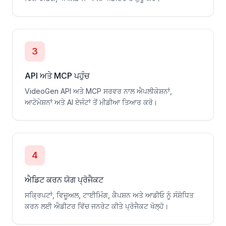
3
API ਅਤੇ MCP ਪਹੁੰਚ
VideoGen API ਅਤੇ MCP ਸਰਵਰ ਨਾਲ ਐਪਲੀਕੇਸ਼ਨਾਂ,
ਆਟੋਮੇਸ਼ਨਾਂ ਅਤੇ AI ਏਜੰਟਾਂ ਤੋਂ ਮੀਡੀਆ ਤਿਆਰ ਕਰੋ।
4
ਐਡਿਟ ਕਰਨ ਯੋਗ ਪ੍ਰੋਜੈਕਟ
ਸਕ੍ਰਿਪਟਾਂ, ਵਿਜ਼ੂਅਲ, ਟਾਈਮਿੰਗ, ਕੈਪਸ਼ਨ ਅਤੇ ਆਡੀਓ ਨੂੰ ਸੰਸ਼ੋਧਿਤ
ਕਰਨ ਲਈ ਐਡੀਟਰ ਵਿੱਚ ਜਨਰੇਟ ਕੀਤੇ ਪ੍ਰੋਜੈਕਟ ਖੋਲ੍ਹੋ।