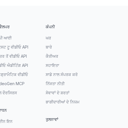
ਵੈਲਪਰ
ਕੰਪਨੀ
ਪੀ ਆਈ
ਘਰ
ਕਸਟ ਟੂ ਵੀਡੀਓ API
ਬਾਰੇ
ੱਤਰ ਤੋਂ ਵੀਡੀਓ API
ਕੈਰੀਅਰ
ਡੀਓ ਐਡੀਟਿੰਗ API
ਸਹਾਇਤਾ
ਰੋਗ੍ਰਾਮੈਟਿਕ ਵੀਡੀਓ
ਸਾਡੇ ਨਾਲ ਸੰਪਰਕ ਕਰੋ
ideoGen MCP
ਨਿੱਜਤਾ ਨੀਤੀ
I ਦੌਰਸਿਰਸ
ਸੇਵਾਵਾਂ ਦੇ ਸ਼ਰਤਾਂ
ਭਾਗੀਦਾਰੀਆਂ ਦੇ ਨਿਯਮ
ਸਾਧਨ
ਤੁਲਨਾਵਾਂ
ਾਈਨ ਇਨ