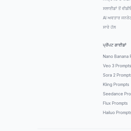
ਸਲਾਈਡਾਂ ਤੋਂ ਵੀਡੀ
AI ਅਵਤਾਰ ਜਨਰੇ
ਸਾਰੇ ਹੱਲ
ਪ੍ਰੋਂਪਟ ਗਾਈਡਾਂ
Nano Banana 
Veo 3 Prompt
Sora 2 Prompt
Kling Prompts
Seedance Pro
Flux Prompts
Hailuo Prompt