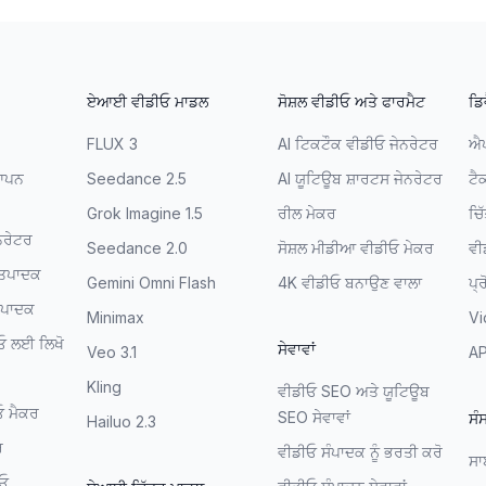
ਏਆਈ ਵੀਡੀਓ ਮਾਡਲ
ਸੋਸ਼ਲ ਵੀਡੀਓ ਅਤੇ ਫਾਰਮੈਟ
ਡਿ
FLUX 3
AI ਟਿਕਟੌਕ ਵੀਡੀਓ ਜੇਨਰੇਟਰ
ਐ
ਆਪਨ
Seedance 2.5
AI ਯੂਟਿਊਬ ਸ਼ਾਰਟਸ ਜੇਨਰੇਟਰ
ਟੈ
Grok Imagine 1.5
ਰੀਲ ਮੇਕਰ
ਚਿ
ਰੇਟਰ
Seedance 2.0
ਸੋਸ਼ਲ ਮੀਡੀਆ ਵੀਡੀਓ ਮੇਕਰ
ਵੀ
ਉਤਪਾਦਕ
Gemini Omni Flash
4K ਵੀਡੀਓ ਬਨਾਉਣ ਵਾਲਾ
ਪ੍
ੰਪਾਦਕ
Minimax
V
ੀਓ ਲਈ ਲਿਖੋ
ਸੇਵਾਵਾਂ
Veo 3.1
AP
Kling
ਵੀਡੀਓ SEO ਅਤੇ ਯੂਟਿਊਬ
 ਮੈਕਰ
SEO ਸੇਵਾਵਾਂ
ਸੰ
Hailuo 2.3
ਰ
ਵੀਡੀਓ ਸੰਪਾਦਕ ਨੂੰ ਭਰਤੀ ਕਰੋ
ਸ
ੀਓ