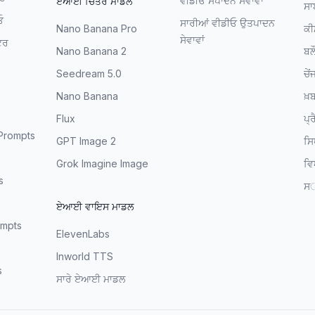
ਵੀਡੀਓ ਸੰਪਾਦਨ ਸੇਵਾਵਾਂ
ਏਆਈ ਚਿੱਤਰ ਮਾਡਲ
ਸਾ
ਓ
ਸਾਰੀਆਂ ਵੀਡੀਓ ਉਤਪਾਦਨ
Nano Banana Pro
ਕੀ
ਸੇਵਾਵਾਂ
ਟਰ
Nano Banana 2
ਬਲ
Seedream 5.0
ਚੇਂ
Nano Banana
ਖ਼ਬ
Flux
ਪ੍
Prompts
GPT Image 2
ਸਿ
s
Grok Imagine Image
ਵਿ
s
ਸ
ਏਆਈ ਵਾਇਸ ਮਾਡਲ
mpts
ElevenLabs
Inworld TTS
s
ਸਾਰੇ ਏਆਈ ਮਾਡਲ