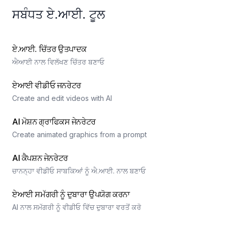
ਸਬੰਧਤ ਏ.ਆਈ. ਟੂਲ
ਏ.ਆਈ. ਚਿੱਤਰ ਉਤਪਾਦਕ
ਐਆਈ ਨਾਲ ਵਿਲੱਖਣ ਚਿੱਤਰ ਬਣਾਓ
ਏਆਈ ਵੀਡੀਓ ਜਨਰੇਟਰ
Create and edit videos with AI
AI ਮੋਸ਼ਨ ਗ੍ਰਾਫਿਕਸ ਜੇਨਰੇਟਰ
Create animated graphics from a prompt
AI ਕੈਪਸ਼ਨ ਜੇਨਰੇਟਰ
ਚਾਨਨ੍ਹਾ ਵੀਡੀਓ ਸਾਬਕਿਆਂ ਨੂੰ ਐ.ਆਈ. ਨਾਲ ਬਣਾਓ
ਏਆਈ ਸਮੱਗਰੀ ਨੂੰ ਦੁਬਾਰਾ ਉਪਯੋਗ ਕਰਨਾ
AI ਨਾਲ ਸਮੱਗਰੀ ਨੂੰ ਵੀਡੀਓ ਵਿੱਚ ਦੁਬਾਰਾ ਵਰਤੋਂ ਕਰੋ