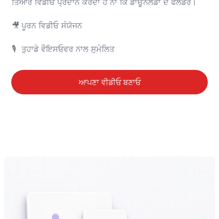
ਤਿਆਰ ਵਿਡੀਓ ਪ੍ਰਦਾਨ ਕਰਦਾ ਹੈ ਨਾ ਕਿ ਡਾਊਨਲੋਡਾਂ ਦੇ ਫੋਲਡਰ।

🎥	ਪੂਰਨ ਵਿਡੀਓ ਸੰਯੋਜਨ

🎙️	ਤੁਹਾਡੇ ਵੌਇਸਓਵਰ ਨਾਲ ਸੁਮੇਲਿਤ
ਆਪਣਾ ਵੀਡੀਓ ਬਣਾਓ