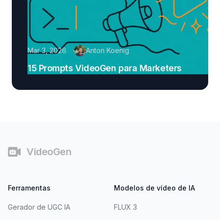
Mar 3, 2026
Anton Koenig
15 Prompts VideoGen para Marketers
Rodapé
VideoGen
Ferramentas
Modelos de vídeo de IA
Gerador de UGC IA
FLUX 3