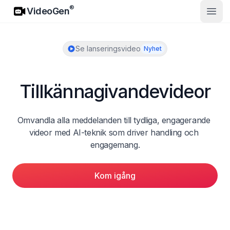
VideoGen
®
VideoGen
Öppn
Se lanseringsvideo
Nyhet
Tillkännagivandevideor
Omvandla alla meddelanden till tydliga, engagerande 
videor med AI-teknik som driver handling och 
engagemang.
Kom igång