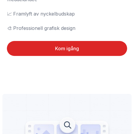
📈	Framlyft av nyckelbudskap

🎨	Professionell grafisk design
Kom igång