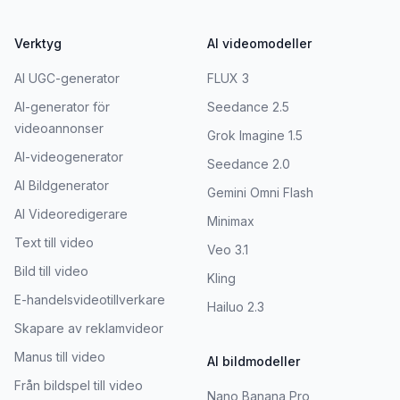
Verktyg
AI videomodeller
AI UGC-generator
FLUX 3
AI-generator för
Seedance 2.5
videoannonser
Grok Imagine 1.5
AI-videogenerator
Seedance 2.0
AI Bildgenerator
Gemini Omni Flash
AI Videoredigerare
Minimax
Text till video
Veo 3.1
Bild till video
Kling
E-handelsvideotillverkare
Hailuo 2.3
Skapare av reklamvideor
Manus till video
AI bildmodeller
Från bildspel till video
Nano Banana Pro