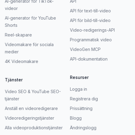
AI-generator för TikTok-
API
videor
API för text-till-video
AI-generator för YouTube
API för bild-till-video
Shorts
Video-redigerings-API
Reel-skapare
Programmatisk video
Videomakare för sociala
VideoGen MCP
medier
API-dokumentation
4K Videomakare
Resurser
Tjänster
Logga in
Video SEO & YouTube SEO-
tjänster
Registrera dig
Anställ en videoredigerare
Prissättning
Videoredigeringstjänster
Blogg
Alla videoproduktionstjänster
Ändringslogg