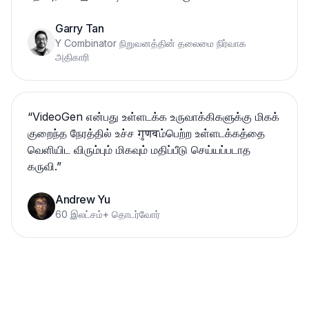
Garry Tan
Y Combinator நிறுவனத்தின் தலைமை நிர்வாக
அதிகாரி
“
VideoGen என்பது உள்ளடக்க உருவாக்கிகளுக்கு மிகக்
குறைந்த நேரத்தில் உச்ச गुणवம்பெற்ற உள்ளடக்கத்தை
வெளியிட விரும்பும் மிகவும் மதிப்பீடு செய்யப்படாத
கருவி.
”
Andrew Yu
60 இலட்சம்+ தொடர்வோர்