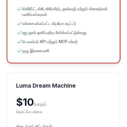
ஸ்கிரிப்ட், ஸ்டோரிபோர்டு, குரல்வழி மற்றும் ஸ்லைடுகள்
பணிப்பாய்வுகள்
உள்ளமைக்கப்பட்ட வீடியோ எடிட்டர்
ஏஐ குரல் ஒளிப்பதிவு சேர்க்கப்பட்டுள்ளது
டெவலப்பர் API மற்றும் MCP சர்வர்
குழு இணைபணி
Luma Dream Machine
$
10
/
மாதம்
தொடக்க விலை
கிடைக்கும் திட்டங்கள்
: