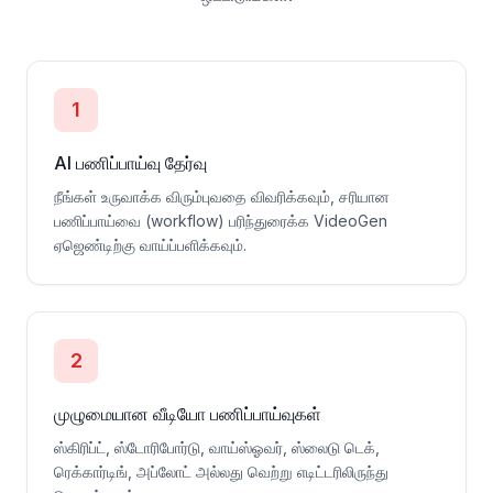
1
AI பணிப்பாய்வு தேர்வு
நீங்கள் உருவாக்க விரும்புவதை விவரிக்கவும், சரியான
பணிப்பாய்வை (workflow) பரிந்துரைக்க VideoGen
ஏஜெண்டிற்கு வாய்ப்பளிக்கவும்.
2
முழுமையான வீடியோ பணிப்பாய்வுகள்
ஸ்கிரிப்ட், ஸ்டோரிபோர்டு, வாய்ஸ்ஓவர், ஸ்லைடு டெக்,
ரெக்கார்டிங், அப்லோட் அல்லது வெற்று எடிட்டரிலிருந்து