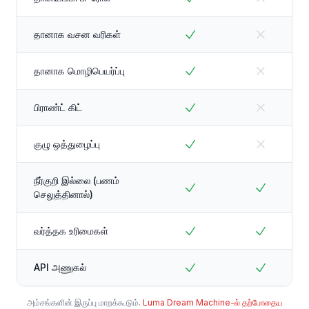
தானாக வசன வரிகள்
தானாக மொழிபெயர்ப்பு
பிராண்ட் கிட்
குழு ஒத்துழைப்பு
நீர்குறி இல்லை (பணம்
செலுத்தினால்)
வர்த்தக உரிமைகள்
API அணுகல்
அம்சங்களின் இருப்பு மாறக்கூடும்.
Luma Dream Machine-ல் தற்போதைய