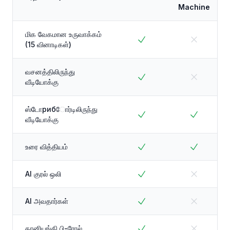
Machine
மிக வேகமான உருவாக்கம்
(15 வினாடிகள்)
வசனத்திலிருந்து
வீடியோக்கு
ஸ்டோрибோர்டிலிருந்து
வீடியோக்கு
உரை வித்தியம்
AI குரல் ஒலி
AI அவதார்கள்
தானியங்கி பி-ரோல்