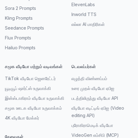
ElevenLabs
Sora 2 Prompts
Inworld TTS
Kling Prompts
எல்லா AI மாதிரிகள்
Seedance Prompts
Flux Prompts
Hailuo Prompts
சமூக வீடியோ மற்றும் வடிவங்கள்
டெவலப்பர்கள்
TikTok வீடியோ ஜெனரேட்டர்
எழுத்தி விண்ணப்பம்
யூடியூப் ஷார்ட்ஸ் உருவாக்கி
உரை முதல் வீடியோ ஏபிஐ
இன்ஸ்டாகிராம் வீடியோ உருவாக்கி
படத்திலிருந்து வீடியோ API
சமூக ஊடக வீடியோ உருவாக்கம்
வீடியோ எடிட்டிங் ஏபிஐ (Video
editing API)
4K வீடியோ மேக்கர்
புரோகிராமெடிக் வீடியோ
VideoGen எம்சிபி (MCP)
சேவைகள்