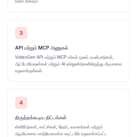
தொடங்கவும்.
3
API மற்றும் MCP அணுகல்
VideoGen API மற்றும் MCP சர்வர் மூலம் பயன்பாடுகள்,
ஆட்டோமேஷன்கள் மற்றும் AI ஏஜெண்டுகளிலிருந்து மீடியாவை
உருவாக்குங்கள்.
4
திருத்தக்கூடிய திட்டங்கள்
ஸ்கிரிப்டுகள், காட்சிகள், நேரம், வசனங்கள் மற்றும்
ஆடியோவை மாற்றியமைக்க எடிட்டரில் உருவாக்கப்பட்ட