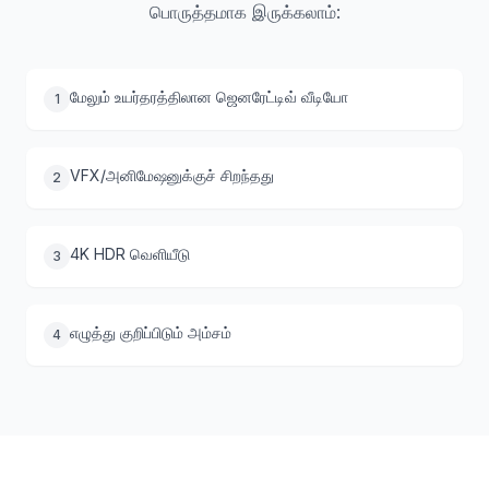
பொருத்தமாக இருக்கலாம்:
மேலும் உயர்தரத்திலான ஜெனரேட்டிவ் வீடியோ
1
VFX/அனிமேஷனுக்குச் சிறந்தது
2
4K HDR வெளியீடு
3
எழுத்து குறிப்பிடும் அம்சம்
4