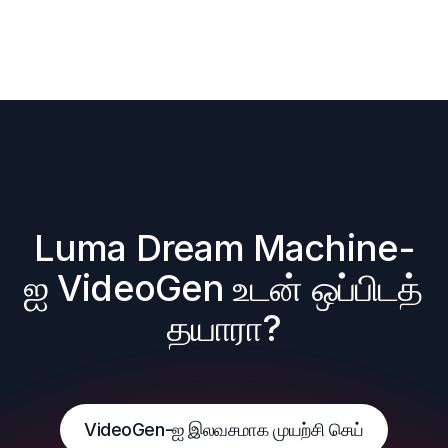
Luma Dream Machine-
ஐ VideoGen உடன் ஒப்பிடத் 
தயாரா?
VideoGen-ஐ இலவசமாக முயற்சி செய்