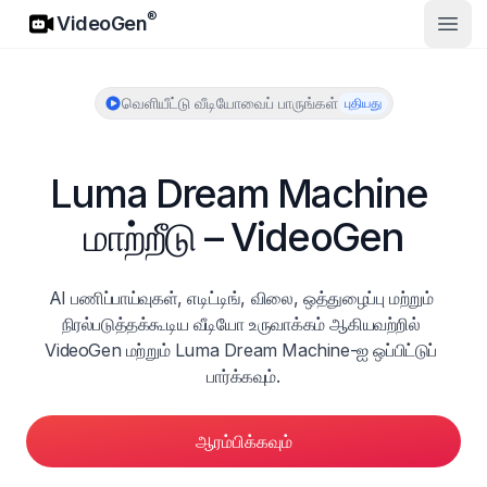
VideoGen
®
VideoGen
முதல்
வெளியீட்டு வீடியோவைப் பாருங்கள்
புதியது
Luma Dream Machine 
மாற்றீடு – VideoGen
AI பணிப்பாய்வுகள், எடிட்டிங், விலை, ஒத்துழைப்பு மற்றும் 
நிரல்படுத்தக்கூடிய வீடியோ உருவாக்கம் ஆகியவற்றில் 
VideoGen மற்றும் Luma Dream Machine-ஐ ஒப்பிட்டுப் 
பார்க்கவும்.
ஆரம்பிக்கவும்