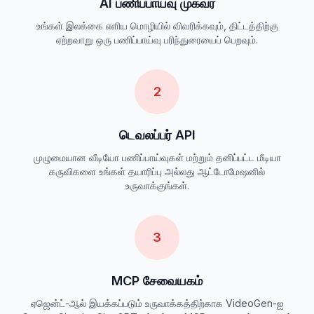
AI பணிப்பாய்வு முகவர்
உங்கள் இலக்கை எளிய மொழியில் விவரிக்கவும், திட்டத்திற்கு
ஏற்றவாறு ஒரு பணிப்பாய்வு பரிந்துரையைப் பெறவும்.
2
டெவலப்பர் API
முழுமையான வீடியோ பணிப்பாய்வுகள் மற்றும் தனிப்பட்ட மீடியா
கருவிகளை உங்கள் தயாரிப்பு அல்லது ஆட்டோமேஷனில்
உருவாக்குங்கள்.
3
MCP சேவையகம்
ஏஜென்ட்-ஆல் இயக்கப்படும் உருவாக்கத்திற்காக VideoGen-ஐ