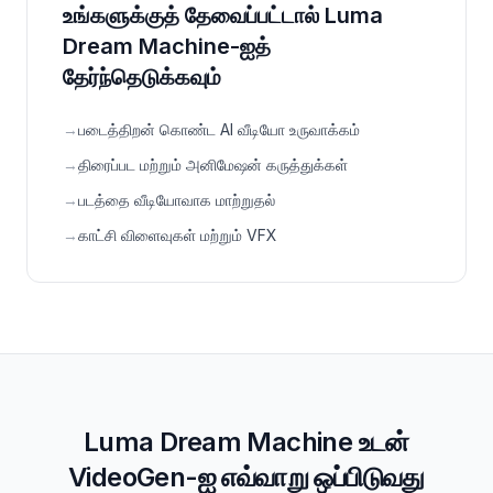
உங்களுக்குத் தேவைப்பட்டால் Luma
Dream Machine-ஐத்
தேர்ந்தெடுக்கவும்
→
படைத்திறன் கொண்ட AI வீடியோ உருவாக்கம்
→
திரைப்பட மற்றும் அனிமேஷன் கருத்துக்கள்
→
படத்தை வீடியோவாக மாற்றுதல்
→
காட்சி விளைவுகள் மற்றும் VFX
Luma Dream Machine உடன்
VideoGen-ஐ எவ்வாறு ஒப்பிடுவது