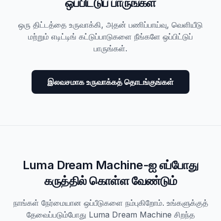
ஒப்பிட்டுப் பாருங்கள்
ஒரு திட்டத்தை உருவாக்கி, அதன் பணிப்பாய்வு, வெளியீடு
மற்றும் எடிட்டிங் கட்டுப்பாடுகளை நீங்களே ஒப்பிட்டுப்
பாருங்கள்.
இலவசமாக உருவாக்கத் தொடங்குங்கள்
Luma Dream Machine-ஐ எப்போது
கருத்தில் கொள்ள வேண்டும்
நாங்கள் நேர்மையான ஒப்பீடுகளை நம்புகிறோம். உங்களுக்குத்
தேவைப்படும்போது Luma Dream Machine சிறந்த