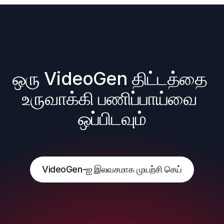
ஒரு VideoGen திட்டத்தை 
உருவாக்கி பணிப்பாய்வை 
ஒப்பிடவும்
VideoGen-ஐ இலவசமாக முயற்சி செய்