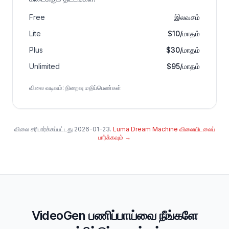
Free
இலவசம்
Lite
$10/மாதம்
Plus
$30/மாதம்
Unlimited
$95/மாதம்
விலை வடிவம்
:
நிறைவு மதிப்பெண்கள்
விலை சரிபார்க்கப்பட்டது
2026-01-23
.
Luma Dream Machine விலையிடலைப்
பார்க்கவும்
→
VideoGen பணிப்பாய்வை நீங்களே