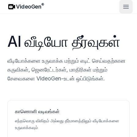
VideoGen
®
VideoGen
முதல்
AI வீடியோ தீர்வுகள்
வீடியோக்களை உருவாக்க மற்றும் எடிட் செய்வதற்கான
கருவிகள், ஜெனரேட்டர்கள், மாதிரிகள் மற்றும்
சேவைகளை VideoGen-உடன் ஒப்பிடுங்கள்.
காணொளி வடிவங்கள்
எந்தவொரு விகிதம் அல்லது தீர்மானத்திலும் வீடியோக்களை
உருவாக்கவும்