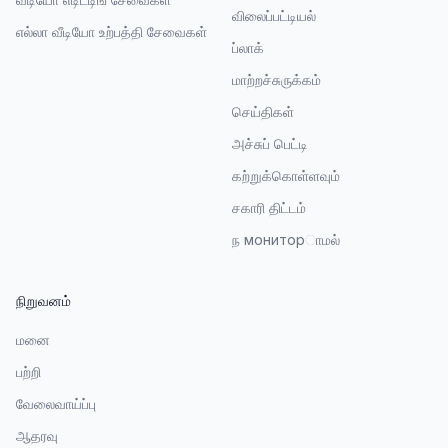
விலைப்பட்டியல்
எல்லா வீடியோ உற்பத்தி சேவைகள்
ப்லாக்
மாற்றச்சுருக்கம்
செய்திகள்
அச்சுப் பெட்டி
கற்றுக்கொள்ளவும்
சகாரி திட்டம்
ந мониторாமல்
நிறுவனம்
மனை
பற்றி
வேலைவாய்ப்பு
ஆதரவு