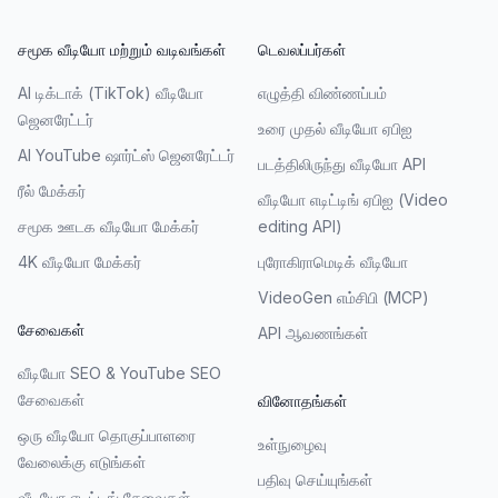
சமூக வீடியோ மற்றும் வடிவங்கள்
டெவலப்பர்கள்
AI டிக்டாக் (TikTok) வீடியோ
எழுத்தி விண்ணப்பம்
ஜெனரேட்டர்
உரை முதல் வீடியோ ஏபிஐ
AI YouTube ஷார்ட்ஸ் ஜெனரேட்டர்
படத்திலிருந்து வீடியோ API
ரீல் மேக்கர்
வீடியோ எடிட்டிங் ஏபிஐ (Video
சமூக ஊடக வீடியோ மேக்கர்
editing API)
4K வீடியோ மேக்கர்
புரோகிராமெடிக் வீடியோ
VideoGen எம்சிபி (MCP)
சேவைகள்
API ஆவணங்கள்
வீடியோ SEO & YouTube SEO
சேவைகள்
வினோதங்கள்
ஒரு வீடியோ தொகுப்பாளரை
உள்நுழைவு
வேலைக்கு எடுங்கள்
பதிவு செய்யுங்கள்
வீடியோ எடிட்டிங் சேவைகள்