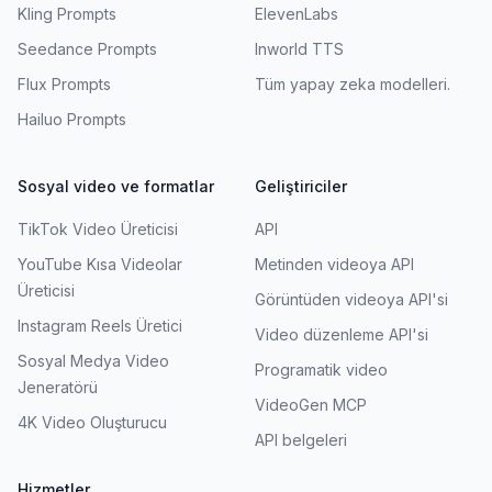
Kling Prompts
ElevenLabs
Seedance Prompts
Inworld TTS
Flux Prompts
Tüm yapay zeka modelleri.
Hailuo Prompts
Sosyal video ve formatlar
Geliştiriciler
TikTok Video Üreticisi
API
YouTube Kısa Videolar
Metinden videoya API
Üreticisi
Görüntüden videoya API'si
Instagram Reels Üretici
Video düzenleme API'si
Sosyal Medya Video
Programatik video
Jeneratörü
VideoGen MCP
4K Video Oluşturucu
API belgeleri
Hizmetler