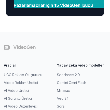
Pazarlamacılar için 15 VideoGen İpucu
Alt bilgi
VideoGen
Araçlar
Yapay zeka video modelleri.
UGC Reklam Oluşturucu
Seedance 2.0
Video Reklam Üretici
Gemini Omni Flash
AI Video Üretici
Minimax
AI Görüntü Üretici
Veo 3.1
AI Video Düzenleyici
Sora