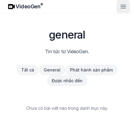
VideoGen
®
VideoGen
Mở m
general
Tin tức từ VideoGen.
Tất cả
General
Phát hành sản phẩm
Được nhắc đến
Chưa có bài viết nào trong danh mục này.