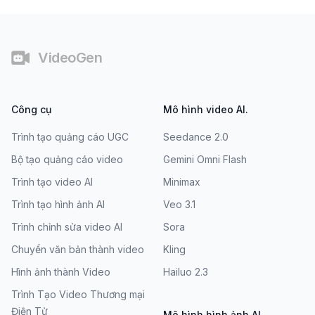
Chân trang
VideoGen
Công cụ
Mô hình video AI.
Trình tạo quảng cáo UGC
Seedance 2.0
Bộ tạo quảng cáo video
Gemini Omni Flash
Trình tạo video AI
Minimax
Trình tạo hình ảnh AI
Veo 3.1
Trình chỉnh sửa video AI
Sora
Chuyển văn bản thành video
Kling
Hình ảnh thành Video
Hailuo 2.3
Trình Tạo Video Thương mại
Điện Tử
Mô hình hình ảnh AI.