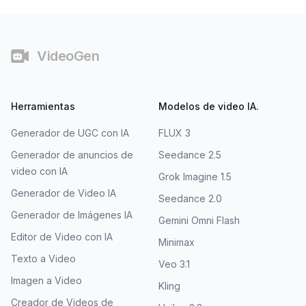
Pie de página
VideoGen
Herramientas
Modelos de video IA.
Generador de UGC con IA
FLUX 3
Generador de anuncios de
Seedance 2.5
video con IA
Grok Imagine 1.5
Generador de Video IA
Seedance 2.0
Generador de Imágenes IA
Gemini Omni Flash
Editor de Video con IA
Minimax
Texto a Video
Veo 3.1
Imagen a Video
Kling
Creador de Videos de