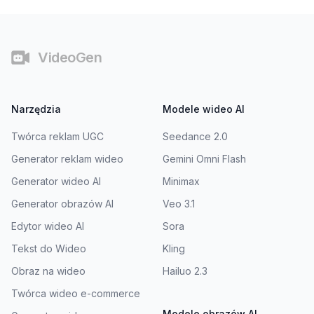
Stopka
VideoGen
Narzędzia
Modele wideo AI
Twórca reklam UGC
Seedance 2.0
Generator reklam wideo
Gemini Omni Flash
Generator wideo AI
Minimax
Generator obrazów AI
Veo 3.1
Edytor wideo AI
Sora
Tekst do Wideo
Kling
Obraz na wideo
Hailuo 2.3
Twórca wideo e-commerce
Modele obrazów AI