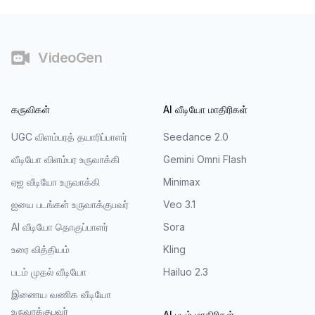
கீழ்காணிப்பு
VideoGen
கருவிகள்
AI வீடியோ மாதிரிகள்
UGC விளம்பரத் தயாரிப்பாளர்
Seedance 2.0
வீடியோ விளம்பர உருவாக்கி
Gemini Omni Flash
ஏஐ வீடியோ உருவாக்கி
Minimax
ஐயை படங்கள் உருவாக்குபவர்
Veo 3.1
AI வீடியோ தொகுப்பாளர்
Sora
உரை வித்தியம்
Kling
படம் முதல் வீடியோ
Hailuo 2.3
இணைய வணிக வீடியோ
உருவாக்குபவர்
AI படம் மாதிரிகள்