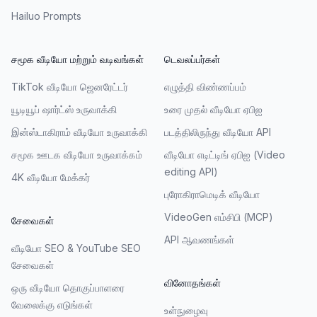
Hailuo Prompts
சமூக வீடியோ மற்றும் வடிவங்கள்
டெவலப்பர்கள்
TikTok வீடியோ ஜெனரேட்டர்
எழுத்தி விண்ணப்பம்
யூடியூப் ஷார்ட்ஸ் உருவாக்கி
உரை முதல் வீடியோ ஏபிஐ
இன்ஸ்டாகிராம் வீடியோ உருவாக்கி
படத்திலிருந்து வீடியோ API
சமூக ஊடக வீடியோ உருவாக்கம்
வீடியோ எடிட்டிங் ஏபிஐ (Video
editing API)
4K வீடியோ மேக்கர்
புரோகிராமெடிக் வீடியோ
VideoGen எம்சிபி (MCP)
சேவைகள்
API ஆவணங்கள்
வீடியோ SEO & YouTube SEO
சேவைகள்
வினோதங்கள்
ஒரு வீடியோ தொகுப்பாளரை
வேலைக்கு எடுங்கள்
உள்நுழைவு