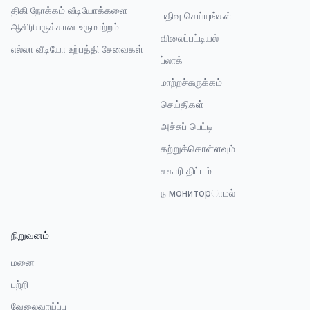
திகி நோக்கம் வீடியோக்களை
பதிவு செய்யுங்கள்
ஆசிரியருக்கான உருமாற்றம்
விலைப்பட்டியல்
எல்லா வீடியோ உற்பத்தி சேவைகள்
ப்லாக்
மாற்றச்சுருக்கம்
செய்திகள்
அச்சுப் பெட்டி
கற்றுக்கொள்ளவும்
சகாரி திட்டம்
ந мониторாமல்
நிறுவனம்
மனை
பற்றி
வேலைவாய்ப்பு