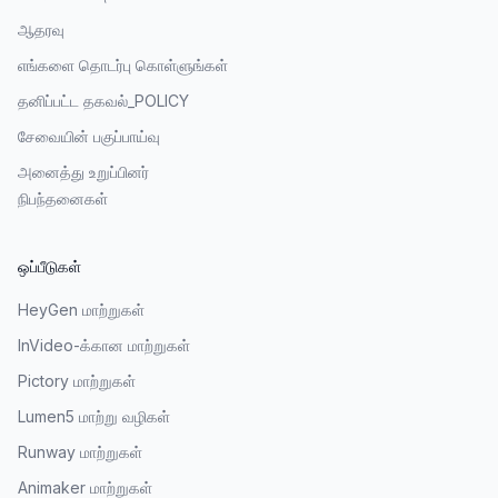
ஆதரவு
எங்களை தொடர்பு கொள்ளுங்கள்
தனிப்பட்ட தகவல்_POLICY
சேவையின் பகுப்பாய்வு
அனைத்து உறுப்பினர்
நிபந்தனைகள்
ஒப்பீடுகள்
HeyGen மாற்றுகள்
InVideo-க்கான மாற்றுகள்
Pictory மாற்றுகள்
Lumen5 மாற்று வழிகள்
Runway மாற்றுகள்
Animaker மாற்றுகள்